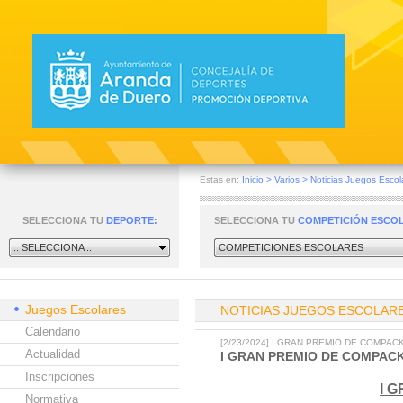
Estas en:
Inicio
>
Varios
>
Noticias Juegos Escol
SELECCIONA TU
DEPORTE:
SELECCIONA TU
COMPETICIÓN ESCO
:: SELECCIONA ::
COMPETICIONES ESCOLARES
Juegos Escolares
NOTICIAS JUEGOS ESCOLAR
Calendario
[2/23/2024] I GRAN PREMIO DE COMPA
Actualidad
I GRAN PREMIO DE COMPAC
Inscripciones
I 
Normativa