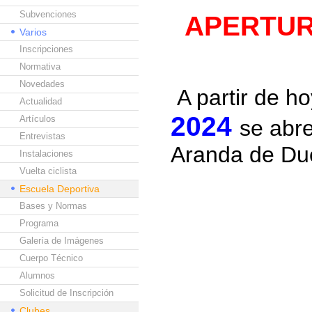
Subvenciones
APERTUR
Varios
Inscripciones
Normativa
Novedades
A partir de h
Actualidad
2024
Artículos
se abre
Entrevistas
Aranda de Du
Instalaciones
Vuelta ciclista
Escuela Deportiva
Bases y Normas
Programa
Galería de Imágenes
Cuerpo Técnico
Alumnos
Solicitud de Inscripción
Clubes