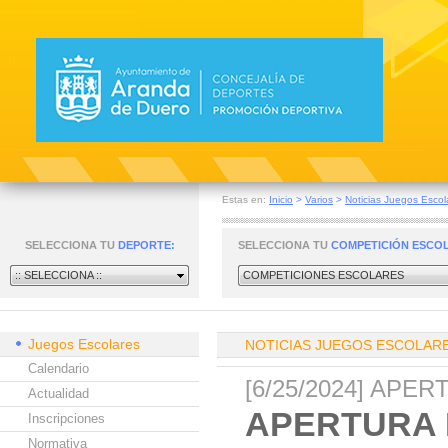
Estas en:
Inicio
>
Varios
>
Noticias Juegos Escol
SELECCIONA TU
DEPORTE:
SELECCIONA TU
COMPETICIÓN ESCO
:: SELECCIONA ::
COMPETICIONES ESCOLARES
Juegos Escolares
NOTICIAS JUEGOS ESCOLAR
Calendario
[6/25/2024] APE
Actualidad
APERTURA 
Inscripciones
Normativa