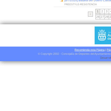
[6/7/2026] Batalla del Duero Calis
FREESTYLE-RESISTENCIA
1
2
3
26
27
28
Recomienda esta Página
|
Pág
© Copyright 2002 - Concejalía de Deportes del Ayuntamient
Desarrol