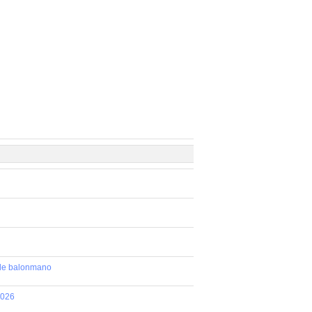
 de balonmano
2026