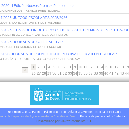
1/2026] II Edición Nuevos Premios Puenteduero
 EDICIÓN NUEVOS PREMIOS PUENTEDUERO
/17/2026] JUEGOS ESCOLARES 2025/2026
OMOVIENDO EL DEPORTE Y LOS VALORES
/13/2026] FIESTA DE FIN DE CURSO Y ENTREGA DE PREMIOS DEPORTE ESCOL
STA DE FIN DE CURSO Y ENTREGA DE PREMIOS
/13/2026] JORNADA DE GOLF ESCOLAR
RNADA DE PROMOCIÓN DE GOLF ESCOLAR
/7/2026] JORNADA DE PROMOCIÓN DEPORTIVA DE TRIATLÓN ESCOLAR
NCEJALÍA DE DEPORTES | JUEGOS ESCOLARES 2025/26
1
2
3
4
5
6
7
8
9
10
11
12
13
14
15
16
17
18
19
26
27
28
29
30
31
32
33
34
35
36
37
38
39
40
41
42
43
44
Recomienda esta Página
|
Página de Inicio
|
Añadir a favoritos
|
Noticias sindicadas
jalía de Deportes del Ayuntamiento de Aranda de Duero
|
Política de privacidad
|
Contacta co
Desarrollado por
Viavox Interactive
, S.L
.