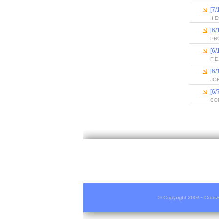
[7/
II
[6
PR
[6
FIE
[6
JO
[6
CO
© Copyright 2002 - Conce