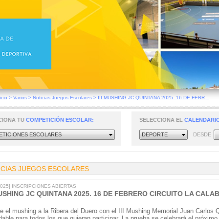
icio
>
Varios
>
Noticias Juegos Escolares
>
III MUSHING JC QUINTANA 2025. 16 DE FEBR...
CIONA TU
COMPETICIÓN ESCOLAR:
SELECCIONA EL
CALENDARIO
TICIONES ESCOLARES
DEPORTE
DESDE
ICIAS JUEGOS ESCOLARES
/2025] INSCRIPCIONES ABIERTAS
MUSHING JC QUINTANA 2025. 16 DE FEBRERO CIRCUITO LA CALA
e el mushing a la Ribera del Duero con el III Mushing Memorial Juan Carlos 
idable para todos los que quieran participar. La prueba se celebrará el próxim