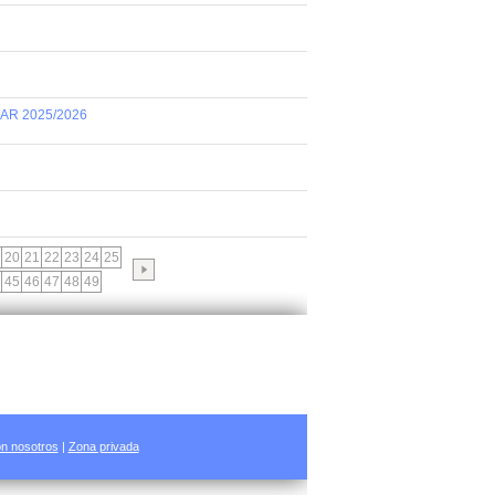
AR 2025/2026
20
21
22
23
24
25
45
46
47
48
49
n nosotros
|
Zona privada