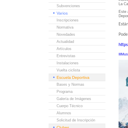
La Ca
Subvenciones
Este 
Varios
Depor
Inscripciones
Están
Normativa
Novedades
Podei
Actualidad
http
Artículos
IIIMu
Entrevistas
Instalaciones
Vuelta ciclista
Escuela Deportiva
Bases y Normas
Programa
Galería de Imágenes
Cuerpo Técnico
Alumnos
Solicitud de Inscripción
Clubes