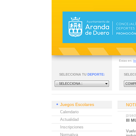
Estas en:
In
SELECCIONA TU
DEPORTE:
SELEC
:: SELECCIONA ::
COMPE
Juegos Escolares
NOT
Calendario
[2/16
Actualidad
III 
Inscripciones
Vuelv
Normativa
inolv