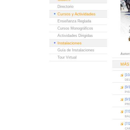
Directorio
Cursos y Actividades
Enseñanza Reglada
Cursos Monográficos
Actividades Dirigidas
Instalaciones
Guía de Instalaciones
Autor
Tour Virtual
MÁS
[10
DEL
[9/
PI
[9/
PR
[7/
BA
[7/
CAM