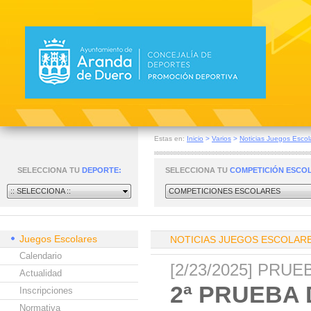
Estas en:
Inicio
>
Varios
>
Noticias Juegos Escol
SELECCIONA TU
DEPORTE:
SELECCIONA TU
COMPETICIÓN ESCO
:: SELECCIONA ::
COMPETICIONES ESCOLARES
Juegos Escolares
NOTICIAS JUEGOS ESCOLAR
Calendario
[2/23/2025] PRU
Actualidad
2ª PRUEBA 
Inscripciones
Normativa