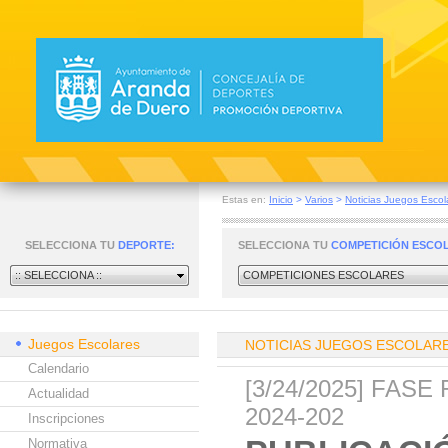
Estas en:
Inicio
>
Varios
>
Noticias Juegos Escol
SELECCIONA TU
DEPORTE:
SELECCIONA TU
COMPETICIÓN ESCO
:: SELECCIONA ::
COMPETICIONES ESCOLARES
Juegos Escolares
NOTICIAS JUEGOS ESCOLAR
Calendario
[3/24/2025] FAS
Actualidad
2024-202
Inscripciones
Normativa