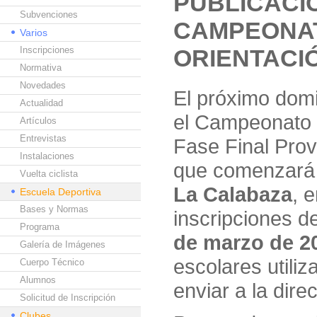
PUBLICACI
Subvenciones
CAMPEONAT
Varios
Inscripciones
ORIENTACI
Normativa
Novedades
El próximo do
Actualidad
el Campeonato 
Artículos
Entrevistas
Fase Final Prov
Instalaciones
que comenzará a
Vuelta ciclista
La Calabaza
, 
Escuela Deportiva
Bases y Normas
inscripciones d
Programa
de marzo de 20
Galería de Imágenes
escolares utili
Cuerpo Técnico
Alumnos
enviar a la dir
Solicitud de Inscripción
Clubes