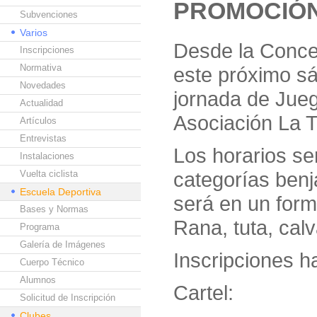
PROMOCIÓN
Subvenciones
Varios
Desde la Conce
Inscripciones
Normativa
este próximo sá
Novedades
jornada de Jueg
Actualidad
Asociación La T
Artículos
Entrevistas
Los horarios se
Instalaciones
categorías benja
Vuelta ciclista
Escuela Deportiva
será en un form
Bases y Normas
Rana, tuta, cal
Programa
Galería de Imágenes
Inscripciones h
Cuerpo Técnico
Alumnos
Cartel:
Solicitud de Inscripción
Clubes