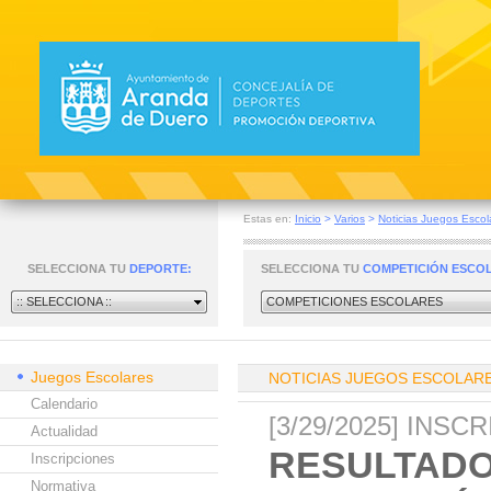
Estas en:
Inicio
>
Varios
>
Noticias Juegos Escol
SELECCIONA TU
DEPORTE:
SELECCIONA TU
COMPETICIÓN ESCO
:: SELECCIONA ::
COMPETICIONES ESCOLARES
Juegos Escolares
NOTICIAS JUEGOS ESCOLAR
Calendario
[3/29/2025] INS
Actualidad
RESULTADO
Inscripciones
Normativa