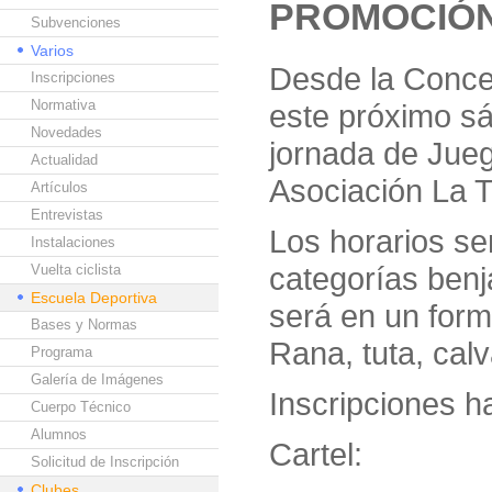
PROMOCIÓN
Subvenciones
Varios
Desde la Conce
Inscripciones
Normativa
este próximo sá
Novedades
jornada de Jueg
Actualidad
Asociación La T
Artículos
Entrevistas
Los horarios se
Instalaciones
categorías benja
Vuelta ciclista
Escuela Deportiva
será en un form
Bases y Normas
Rana, tuta, cal
Programa
Galería de Imágenes
Inscripciones h
Cuerpo Técnico
Alumnos
Cartel:
Solicitud de Inscripción
Clubes