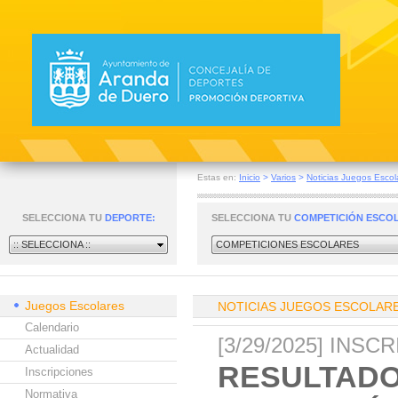
Estas en:
Inicio
>
Varios
>
Noticias Juegos Escol
SELECCIONA TU
DEPORTE:
SELECCIONA TU
COMPETICIÓN ESCO
:: SELECCIONA ::
COMPETICIONES ESCOLARES
Juegos Escolares
NOTICIAS JUEGOS ESCOLAR
Calendario
[3/29/2025] INS
Actualidad
RESULTADO
Inscripciones
Normativa