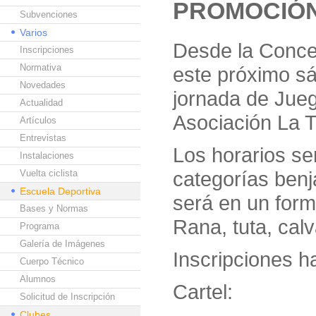
PROMOCIÓN
Subvenciones
Varios
Desde la Conce
Inscripciones
Normativa
este próximo sá
Novedades
jornada de Jueg
Actualidad
Asociación La T
Artículos
Entrevistas
Los horarios se
Instalaciones
categorías benja
Vuelta ciclista
Escuela Deportiva
será en un form
Bases y Normas
Rana, tuta, cal
Programa
Galería de Imágenes
Inscripciones h
Cuerpo Técnico
Alumnos
Cartel:
Solicitud de Inscripción
Clubes