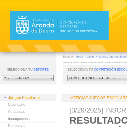
Estas en:
Inicio
>
Varios
>
Noticias Juegos Escol
SELECCIONA TU
DEPORTE:
SELECCIONA TU
COMPETICIÓN ESCO
:: SELECCIONA ::
COMPETICIONES ESCOLARES
Juegos Escolares
NOTICIAS JUEGOS ESCOLAR
Calendario
[3/29/2025] INS
Actualidad
RESULTADO
Inscripciones
Normativa