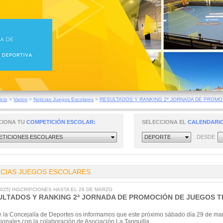
icio
>
Varios
>
Noticias Juegos Escolares
>
RESULTADOS Y RANKING 2ª JORNADA DE PROMO.
CIONA TU
COMPETICIÓN ESCOLAR:
SELECCIONA EL
CALENDARIO
TICIONES ESCOLARES
DEPORTE
DESDE
ICIAS JUEGOS ESCOLARES
/2025] INSCRIPCIONES HASTA EL 26 DE MARZO
ULTADOS Y RANKING 2ª JORNADA DE PROMOCIÓN DE JUEGOS T
 la Concejalía de Deportes os informamos que este próximo sábado día 29 de marz
cionales con la colaboración de Asociación La Tanguilla.