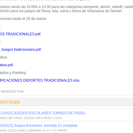
rarios serán de 10:00h a 13:30 para las categorías benjamín, alevín, infantil, cade
tición para los juegos de Rana, tuta, calva y bolos de Villanueva de Gumiel.
pciones hasta el 26 de marzo.
:
OS TRADICIONALES.pdf
:
 Juegos tradicionales.pdf
tiva:
tiva.pdf
tados y Ranking:
IFICACIONES DEPORTES TRADICIONALES.xlsx
:
ARANDACTIVA
 NOTICIAS
/21/2022] JUEGOS ESCOLARES TORNEO DE PÁDEL
RNEO DE PÁDEL ESCOLARES FASE LOCAL
20/2022] Juegos Escolares Jornada 15 completa
GOS ESCOLARES JORNADA 15 1ª Y 2ª PARTE