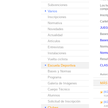
Subvenciones
Los ho
compe
Varios
Inscri
Inscripciones
Cartel
Normativa
JUEG
Novedades
Bases
Actualidad
Bases
Artículos
Norma
Entrevistas
Norma
Instalaciones
Vuelta ciclista
Resul
Escuela Deportiva
CLAS
Bases y Normas
Autor
Programa
MÁS
Galería de Imágenes
Cuerpo Técnico
[4
Alumnos
TO
Solicitud de Inscripción
[4/
JUE
Clubes