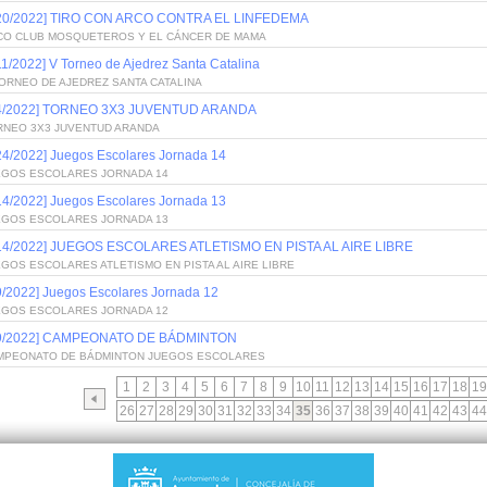
/20/2022] TIRO CON ARCO CONTRA EL LINFEDEMA
CO CLUB MOSQUETEROS Y EL CÁNCER DE MAMA
11/2022] V Torneo de Ajedrez Santa Catalina
ORNEO DE AJEDREZ SANTA CATALINA
/4/2022] TORNEO 3X3 JUVENTUD ARANDA
RNEO 3X3 JUVENTUD ARANDA
24/2022] Juegos Escolares Jornada 14
EGOS ESCOLARES JORNADA 14
14/2022] Juegos Escolares Jornada 13
EGOS ESCOLARES JORNADA 13
/14/2022] JUEGOS ESCOLARES ATLETISMO EN PISTA AL AIRE LIBRE
GOS ESCOLARES ATLETISMO EN PISTA AL AIRE LIBRE
9/2022] Juegos Escolares Jornada 12
EGOS ESCOLARES JORNADA 12
/9/2022] CAMPEONATO DE BÁDMINTON
MPEONATO DE BÁDMINTON JUEGOS ESCOLARES
1
2
3
4
5
6
7
8
9
10
11
12
13
14
15
16
17
18
19
26
27
28
29
30
31
32
33
34
35
36
37
38
39
40
41
42
43
44