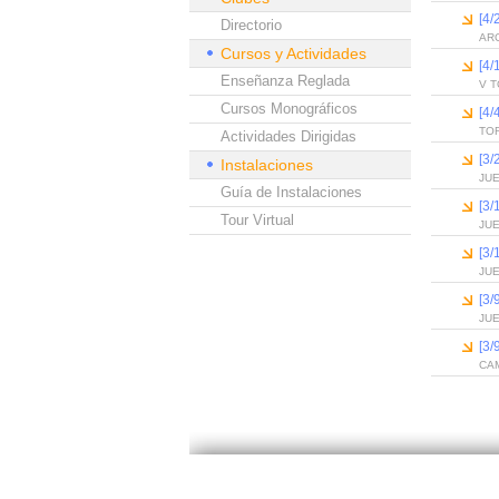
[4
Directorio
AR
Cursos y Actividades
[4/
Enseñanza Reglada
V T
Cursos Monográficos
[4
TO
Actividades Dirigidas
[3/
Instalaciones
JU
Guía de Instalaciones
[3/
Tour Virtual
JU
[3
JUE
[3/
JU
[3
CA