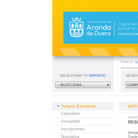
Estas en:
In
SELECCIONA TU
DEPORTE:
SELEC
:: SELECCIONA ::
COMPE
Juegos Escolares
NOT
Calendario
[3/29
Actualidad
RES
Inscripciones
Desde
Normativa
Tradi