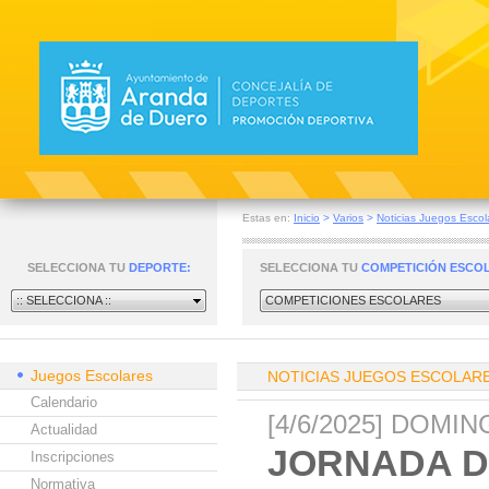
Estas en:
Inicio
>
Varios
>
Noticias Juegos Escol
SELECCIONA TU
DEPORTE:
SELECCIONA TU
COMPETICIÓN ESCO
:: SELECCIONA ::
COMPETICIONES ESCOLARES
Juegos Escolares
NOTICIAS JUEGOS ESCOLAR
Calendario
[4/6/2025] DOMI
Actualidad
JORNADA D
Inscripciones
Normativa