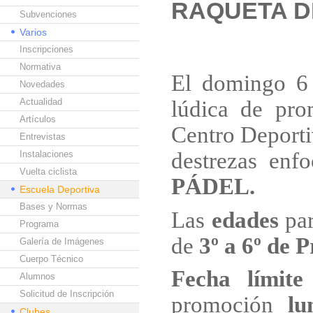
RAQUETA D
Subvenciones
Varios
Inscripciones
Normativa
El domingo 6 
Novedades
Actualidad
lúdica de pro
Artículos
Centro Deport
Entrevistas
destrezas enf
Instalaciones
Vuelta ciclista
PÁDEL.
Escuela Deportiva
Bases y Normas
Las
edades
par
Programa
de
3º a 6º de 
Galería de Imágenes
Cuerpo Técnico
Fecha límite
Alumnos
Solicitud de Inscripción
promoción
lu
Clubes