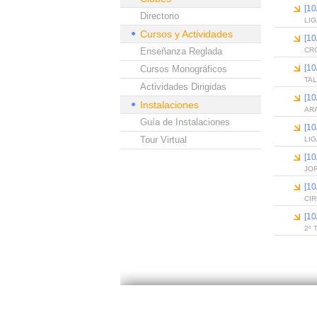
[1
Directorio
LIG
Cursos y Actividades
[1
Enseñanza Reglada
CR
[1
Cursos Monográficos
TAL
Actividades Dirigidas
[1
Instalaciones
AR
Guía de Instalaciones
[1
Tour Virtual
LIG
[1
JO
[1
CIR
[1
2º 