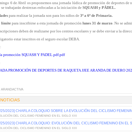
mingo 6 de Abril os proponemos una jornada lúdica de promoción de deportes de
se trabajarán destrezas enfocadas a la iniciación de
SQUASH y PÁDEL.
dades
para realizar la jornada son para los niños de
3º a 6º de Primaria.
 límite
para inscribirse a esta jornada de promoción
lunes 31 de marzo
. No se admi
scripciones deben de realizarse por los centros escolares y se debe enviar a la dire
igatorio estar inscritos en el seguro escolar DEBA.
:
da promoción SQUASH Y PADEL.pdf.pdf
:
ADA PROMOCIÓN DE DEPORTES DE RAQUETA JJEE ARANDA DE DUERO 2025
:
ARANDACTIVA
 NOTICIAS
0/25/2023] CHARLA COLOQUIO SOBRE LA EVOLUCIÓN DEL CICLISMO FEMENIN
LUCIÓN DEL CICLISMO FEMENINO EN EL SIGLO XXI
0/25/2023] CHARLA COLOQUIO: EVOLUCIÓN DEL CICLISMO FEMENINO EN EL S
LUCIÓN DEL CICLISMO FEMENINO EN EL SIGLO XXI