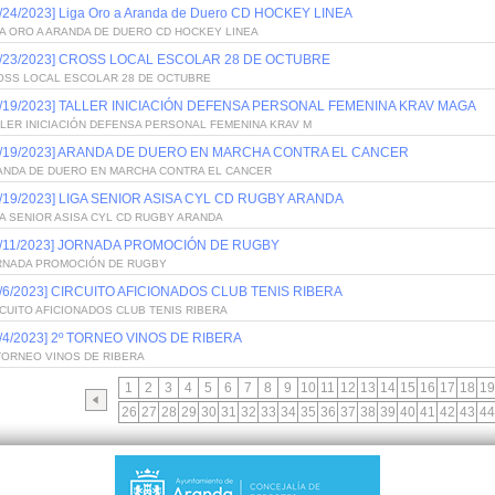
0/24/2023] Liga Oro a Aranda de Duero CD HOCKEY LINEA
A ORO A ARANDA DE DUERO CD HOCKEY LINEA
0/23/2023] CROSS LOCAL ESCOLAR 28 DE OCTUBRE
OSS LOCAL ESCOLAR 28 DE OCTUBRE
0/19/2023] TALLER INICIACIÓN DEFENSA PERSONAL FEMENINA KRAV MAGA
LER INICIACIÓN DEFENSA PERSONAL FEMENINA KRAV M
0/19/2023] ARANDA DE DUERO EN MARCHA CONTRA EL CANCER
ANDA DE DUERO EN MARCHA CONTRA EL CANCER
0/19/2023] LIGA SENIOR ASISA CYL CD RUGBY ARANDA
A SENIOR ASISA CYL CD RUGBY ARANDA
0/11/2023] JORNADA PROMOCIÓN DE RUGBY
RNADA PROMOCIÓN DE RUGBY
0/6/2023] CIRCUITO AFICIONADOS CLUB TENIS RIBERA
CUITO AFICIONADOS CLUB TENIS RIBERA
0/4/2023] 2º TORNEO VINOS DE RIBERA
TORNEO VINOS DE RIBERA
1
2
3
4
5
6
7
8
9
10
11
12
13
14
15
16
17
18
19
26
27
28
29
30
31
32
33
34
35
36
37
38
39
40
41
42
43
44