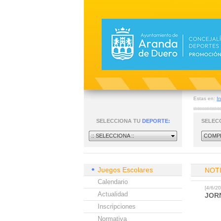
Estas en:
In
SELECCIONA TU
DEPORTE:
SELEC
:: SELECCIONA ::
COMPE
Juegos Escolares
NOT
Calendario
[4/6/
Actualidad
JOR
Inscripciones
Normativa