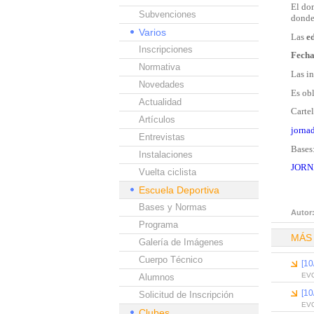
El do
Subvenciones
donde 
Varios
Las
e
Inscripciones
Fecha
Normativa
Las in
Novedades
Es obl
Actualidad
Cartel
Artículos
jorna
Entrevistas
Bases
Instalaciones
JORN
Vuelta ciclista
Escuela Deportiva
Bases y Normas
Autor
Programa
MÁS
Galería de Imágenes
Cuerpo Técnico
[1
EVO
Alumnos
[1
Solicitud de Inscripción
EVO
Clubes