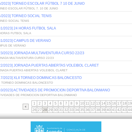
/5/2023] TORNEO ESCOLAR FÚTBOL 7 10 DE JUNIO
NEO ESCOLAR FÚTBOL 7. 10 DE JUNIO
/4/2023] TORNEO SOCIAL TENIS
RNEO SOCIAL TENIS
/31/2023] 24 HORAS FUTBOL SALA
 HORAS FUTBOL SALA
/31/2023] CAMPUS DE VERANO
MPUS DE VERANO
/23/2023] JORNADA MULTIAVENTURA CURSO 22/23
RNADA MULTIAVENTURA CURSO 22/23
/22/2023] JORNADA PUERTAS ABIERTAS VOLEIBOL CLARET
RNADA PUERTAS ABIERTAS VOLEIBOL CLARET
/17/2023] XLII TORNEO DOMINICAS BALONCESTO
II TORNEO DOMINICAS BALONCESTO
/10/2023] ACTIVIDADES DE PROMOCION DEPORTIVA BALONMANO
TIVIDADES DE PROMOCION DEPORTIVA BALONMANO
1
2
3
4
5
6
7
8
9
10
11
12
13
14
15
16
17
18
19
26
27
28
29
30
31
32
33
34
35
36
37
38
39
40
41
42
43
44