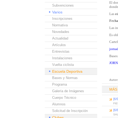
El do
Subvenciones
donde 
Varios
Las
e
Inscripciones
Fecha
Normativa
Las in
Novedades
Es obl
Actualidad
Cartel
Artículos
jorna
Entrevistas
Bases
Instalaciones
JORN
Vuelta ciclista
Escuela Deportiva
Bases y Normas
Autor
Programa
MÁS
Galería de Imágenes
Cuerpo Técnico
[6
FI
Alumnos
[6
Solicitud de Inscripción
SAL
Clubes