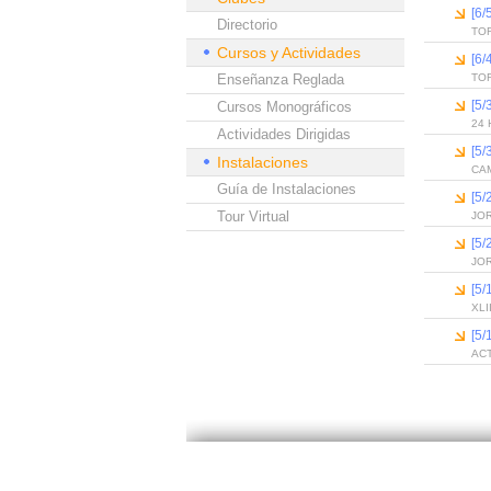
[6
Directorio
TOR
Cursos y Actividades
[6
Enseñanza Reglada
TO
[5
Cursos Monográficos
24
Actividades Dirigidas
[5
Instalaciones
CA
Guía de Instalaciones
[5
Tour Virtual
JO
[5
JO
[5
XL
[5
AC