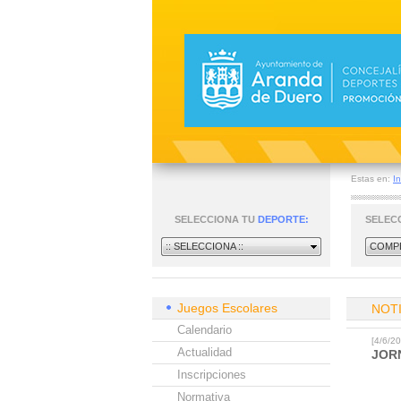
Estas en:
In
SELECCIONA TU
DEPORTE:
SELEC
:: SELECCIONA ::
COMPE
Juegos Escolares
NOT
Calendario
[4/6/
Actualidad
JOR
Inscripciones
Normativa