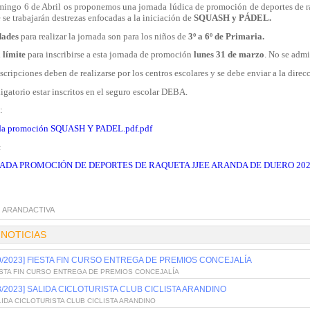
mingo 6 de Abril os proponemos una jornada lúdica de promoción de deportes de
se trabajarán destrezas enfocadas a la iniciación de
SQUASH y PÁDEL.
dades
para realizar la jornada son para los niños de
3º a 6º de Primaria.
 límite
para inscribirse a esta jornada de promoción
lunes 31 de marzo
. No se admi
scripciones deben de realizarse por los centros escolares y se debe enviar a la dire
igatorio estar inscritos en el seguro escolar DEBA.
:
da promoción SQUASH Y PADEL.pdf.pdf
:
ADA PROMOCIÓN DE DEPORTES DE RAQUETA JJEE ARANDA DE DUERO 2025
:
ARANDACTIVA
 NOTICIAS
/9/2023] FIESTA FIN CURSO ENTREGA DE PREMIOS CONCEJALÍA
ESTA FIN CURSO ENTREGA DE PREMIOS CONCEJALÍA
/8/2023] SALIDA CICLOTURISTA CLUB CICLISTA ARANDINO
IDA CICLOTURISTA CLUB CICLISTA ARANDINO