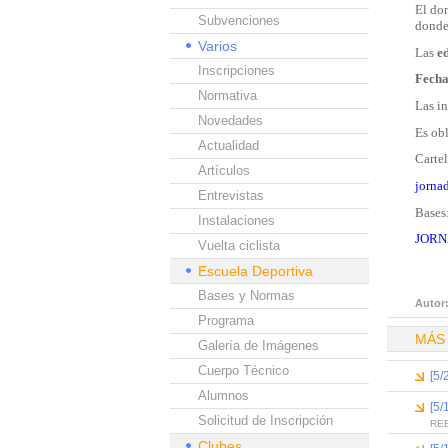
El do
Subvenciones
donde 
Varios
Las
e
Inscripciones
Fecha
Normativa
Las in
Novedades
Es obl
Actualidad
Cartel
Artículos
jorna
Entrevistas
Bases
Instalaciones
JORN
Vuelta ciclista
Escuela Deportiva
Bases y Normas
Autor
Programa
MÁS
Galería de Imágenes
Cuerpo Técnico
[5/
Alumnos
[5/
Solicitud de Inscripción
REE
Clubes