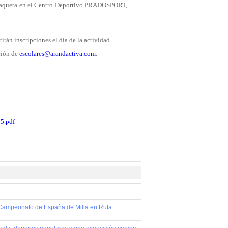
 raqueta en el Centro Deportivo PRADOSPORT,
tirán inscripciones el día de la actividad.
cción de
escolares@arandactiva.com
.
.pdf
l Campeonato de España de Milla en Ruta