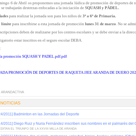
mingo 6 de Abril os proponemos una jornada lúdica de promoción de deportes de
se trabajarán destrezas enfocadas a la iniciación de
SQUASH y PÁDEL.
dades
para realizar la jornada son para los niños de
3º a 6º de Primaria.
 límite
para inscribirse a esta jornada de promoción
lunes 31 de marzo
. No se admi
scripciones deben de realizarse por los centros escolares y se debe enviar a la dire
igatorio estar inscritos en el seguro escolar DEBA.
:
da promoción SQUASH Y PADEL.pdf.pdf
:
ADA PROMOCIÓN DE DEPORTES DE RAQUETA JJEE ARANDA DE DUERO 2025
:
ARANDACTIVA
 NOTICIAS
24/2011] Badminton en las Jornadas del Deporte
14/2011] Diego Ruiz y Nuria Fernández inscriben sus nombres en el palmarés de
DITAN EL TRIUNFO DE LA XXVIII MILLA DE ARANDA