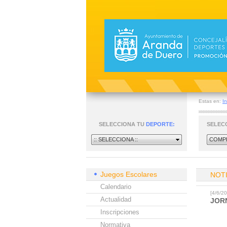
Estas en:
In
SELECCIONA TU
DEPORTE:
SELEC
:: SELECCIONA ::
COMPE
Juegos Escolares
NOT
Calendario
[4/6/
Actualidad
JOR
Inscripciones
Normativa