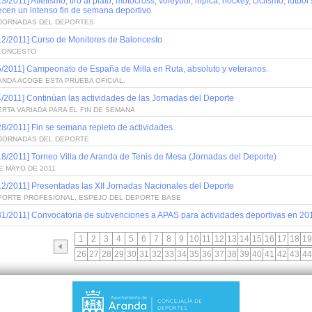
13/2011] Atletismo, tiro al plato, motocross, voleybol, hipica, hockey, ciclismo, fút
ecen un intenso fin de semana deportivo
I JORNADAS DEL DEPORTES
12/2011] Curso de Monitores de Baloncesto
LONCESTO
5/2011] Campeonato de España de Milla en Ruta, absoluto y veteranos.
NDA ACOGE ESTA PRUEBA OFICIAL.
4/2011] Continúan las actividades de las Jornadas del Deporte
RTA VARIADA PARA EL FIN DE SEMANA
28/2011] Fin se semana repleto de actividades.
I JORNADAS DEL DEPORTE
18/2011] Torneo Villa de Aranda de Tenis de Mesa (Jornadas del Deporte)
E MAYO DE 2011
12/2011] Presentadas las XII Jornadas Nacionales del Deporte
PORTE PROFESIONAL, ESPEJO DEL DEPORTE BASE
31/2011] Convocatoria de subvenciones a APAS para actividades deportivas en 20
1
2
3
4
5
6
7
8
9
10
11
12
13
14
15
16
17
18
19
26
27
28
29
30
31
32
33
34
35
36
37
38
39
40
41
42
43
44