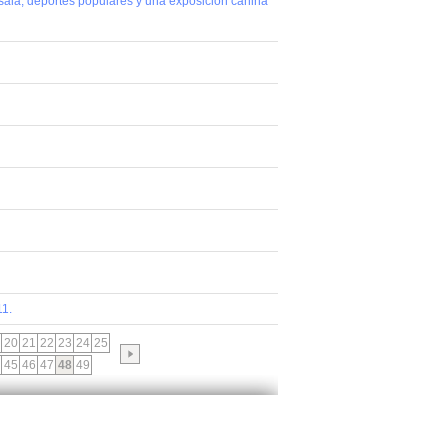
bol sala, deportes populares y una exposición canina
11.
20
21
22
23
24
25
45
46
47
48
49