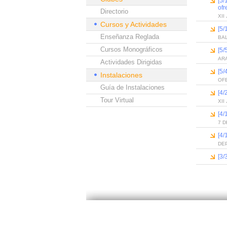
[5/
ofr
Directorio
XI
Cursos y Actividades
[5/
Enseñanza Reglada
BA
Cursos Monográficos
[5/
ARA
Actividades Dirigidas
[5/
Instalaciones
OFE
Guía de Instalaciones
[4/
Tour Virtual
XI
[4/
7 D
[4/
DE
[3/