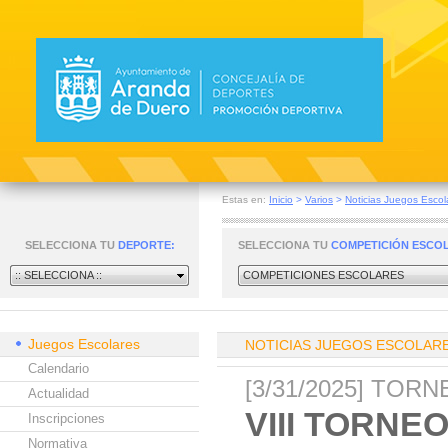
Estas en:
Inicio
>
Varios
>
Noticias Juegos Escol
SELECCIONA TU
DEPORTE:
SELECCIONA TU
COMPETICIÓN ESCO
:: SELECCIONA ::
COMPETICIONES ESCOLARES
Juegos Escolares
NOTICIAS JUEGOS ESCOLAR
Calendario
[3/31/2025] TOR
Actualidad
VIII TORN
Inscripciones
Normativa