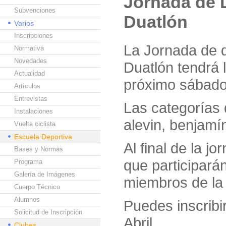
Jornada de 
Subvenciones
Duatlón
Varios
Inscripciones
La Jornada de 
Normativa
Novedades
Duatlón tendrá 
Actualidad
próximo sábado 
Artículos
Entrevistas
Las categorías q
Instalaciones
alevin, benjamí
Vuelta ciclista
Escuela Deportiva
Al final de la jo
Bases y Normas
que participará
Programa
Galería de Imágenes
miembros de la 
Cuerpo Técnico
Alumnos
Puedes inscribir
Solicitud de Inscripción
Abril.
Clubes