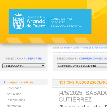
Estas en:
Inicio
>
Varios
>
Noticias Juegos Escol
SELECCIONA TU
DEPORTE:
SELECCIONA TU
COMPETICIÓN ESCO
:: SELECCIONA ::
COMPETICIONES ESCOLARES
Juegos Escolares
NOTICIAS JUEGOS ESCOLAR
Calendario
[4/5/2025] SÁBA
Actualidad
GUTIÉRREZ
Inscripciones
Normativa