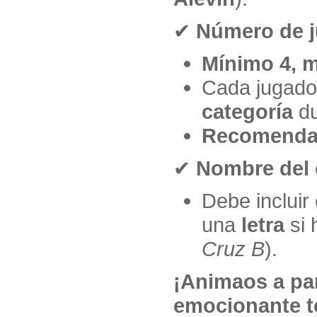
✔
Número de j
Mínimo 4, 
Cada jugado
categoría
du
Recomendam
✔
Nombre del 
Debe incluir
una
letra
si 
Cruz B
).
¡Animaos a par
emocionante t