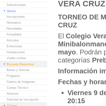
VERA CRUZ
Subvenciones
Varios
TORNEO DE M
Inscripciones
Normativa
CRUZ
Novedades
El
Colegio Ver
Actualidad
Artículos
Minibalonman
Entrevistas
mayo
. Podrán p
Instalaciones
categorías
Preb
Vuelta ciclista
Escuela Deportiva
Información i
Bases y Normas
Programa
Fechas y horar
Galería de Imágenes
Cuerpo Técnico
Viernes 9 d
Alumnos
20:15
Solicitud de Inscripción
Clubes