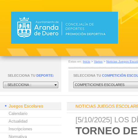
Estas en:
Inicio
>
Varios
>
Noticias Juegos Escol
SELECCIONA TU
DEPORTE:
SELECCIONA TU
COMPETICIÓN ESCO
:: SELECCIONA ::
COMPETICIONES ESCOLARES
Juegos Escolares
NOTICIAS JUEGOS ESCOLAR
Calendario
[5/10/2025] LOS 
Actualidad
TORNEO DE
Inscripciones
Normativa