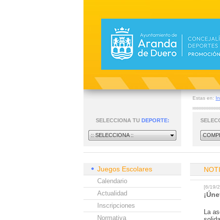
Estas en:
In
SELECCIONA TU
DEPORTE:
SELEC
:: SELECCIONA ::
COMPE
Juegos Escolares
NOT
Calendario
[6/19
Actualidad
¡Úne
Inscripciones
La as
Normativa
solid