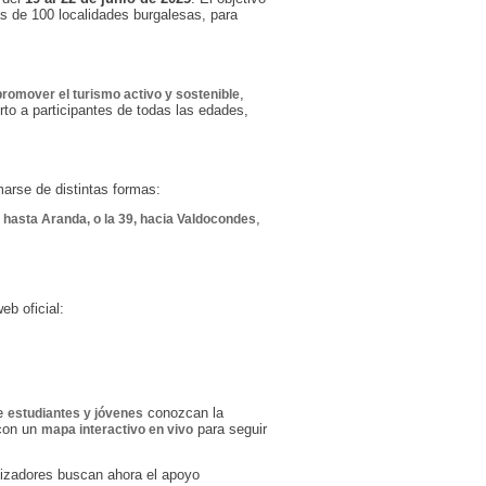
 de 100 localidades burgalesas, para
,
promover el turismo activo y sostenible
rto a participantes de todas las edades,
arse de distintas formas:
,
a hasta Aranda, o la 39, hacia Valdocondes
eb oficial:
ue
conozcan la
estudiantes y jóvenes
 con un
para seguir
mapa interactivo en vivo
nizadores buscan ahora el apoyo