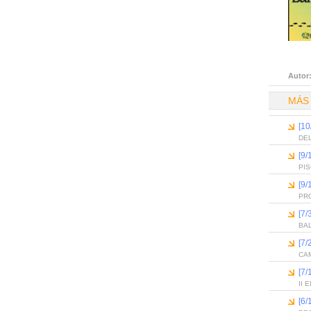
Autor
MÁS
[10
DEL
[9/
PI
[9/
PR
[7/
BA
[7/
CAM
[7/
II
[6