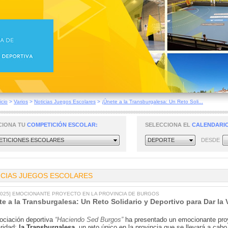
icio
>
Varios
>
Noticias Juegos Escolares
>
¡Únete a la Transburgalesa: Un Reto Soli...
CIONA TU
COMPETICIÓN ESCOLAR:
SELECCIONA EL
CALENDARIO
TICIONES ESCOLARES
DEPORTE
DESDE
ICIAS JUEGOS ESCOLARES
/2025] EMOCIONANTE PROYECTO EN LA PROVINCIA DE BURGOS
te a la Transburgalesa: Un Reto Solidario y Deportivo para Dar la 
ociación deportiva
“Haciendo Sed Burgos”
ha presentado un emocionante proy
aridad:
la Transburgalesa
, un reto único en la provincia que se llevará a cab