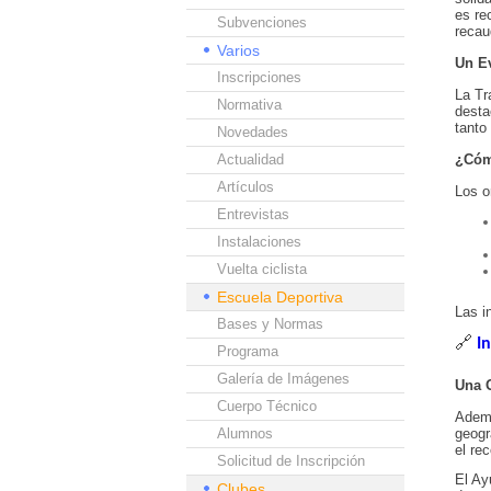
es re
Subvenciones
recau
Varios
Un Ev
Inscripciones
La Tr
Normativa
desta
tanto
Novedades
Actualidad
¿Cóm
Artículos
Los o
Entrevistas
Instalaciones
Vuelta ciclista
Escuela Deportiva
Las i
Bases y Normas
🔗
I
Programa
Galería de Imágenes
Una O
Cuerpo Técnico
Ademá
Alumnos
geogr
el rec
Solicitud de Inscripción
El Ay
Clubes