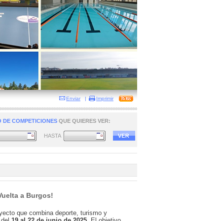
Enviar
|
Imprimir
 DE COMPETICIONES
QUE QUIERES VER:
HASTA
Vuelta a Burgos!
ecto que combina deporte, turismo y
o del
19 al 22 de junio de 2025
. El objetivo