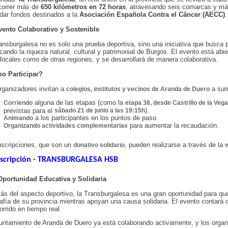
correr más de
650 kilómetros en 72 horas
, atravesando seis comarcas y más
dar fondos destinados a la
Asociación Española Contra el Cáncer (AECC)
.
ento Colaborativo y Sostenible
ansburgalesa no es solo una prueba deportiva, sino una iniciativa que busca
cando la riqueza natural, cultural y patrimonial de Burgos. El evento está abie
 locales como de otras regiones, y se desarrollará de manera colaborativa.
o Participar?
rganizadores invitan a
a sum
colegios, institutos y vecinos de Aranda de Duero
alguna de las etapas (como la
Corriendo
etapa 38, desde Castrillo de la Veg
).
previstas para el
sábado 21 de junio a las 19:15h
a los participantes en los puntos de paso.
Animando
para aumentar la recaudación.
Organizando actividades complementarias
nscripciones, que son un
, pueden realizarse a través de la w
donativo solidario
nscripción - TRANSBURGALESA HSB
portunidad Educativa y Solidaria
s del aspecto deportivo, la Transburgalesa es una gran oportunidad para q
afía de su provincia mientras apoyan una causa solidaria. El evento contará
orrido en tiempo real.
untamiento de Aranda de Duero ya está colaborando activamente, y los orga