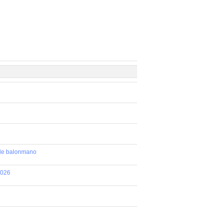
 de balonmano
2026