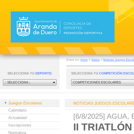
Estas en:
Inicio
>
Varios
>
Noticias Juegos Escol
SELECCIONA TU
DEPORTE:
SELECCIONA TU
COMPETICIÓN ESCO
:: SELECCIONA ::
COMPETICIONES ESCOLARES
Juegos Escolares
NOTICIAS JUEGOS ESCOLAR
Calendario
[6/8/2025] AGUA, 
Actualidad
II TRIATL
Inscripciones
Normativa