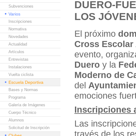
DUERO-FUE
Subvenciones
LOS JÓVEN
Varios
Inscripciones
Normativa
El próximo
dom
Novedades
Cross Escolar
Actualidad
evento, organiz
Artículos
Entrevistas
Duero
y la
Fede
Instalaciones
Moderno de Ca
Vuelta ciclista
Escuela Deportiva
del
Ayuntamien
Bases y Normas
emociones fuert
Programa
Galería de Imágenes
Inscripciones a
Cuerpo Técnico
Alumnos
Las inscripcion
Solicitud de Inscripción
través de los r
Clubes