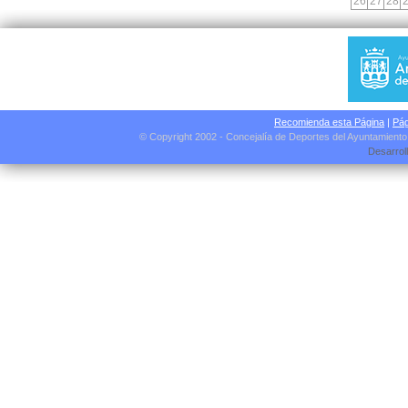
26
27
28
Recomienda esta Página
|
Pág
© Copyright 2002 - Concejalía de Deportes del Ayuntamient
Desarrol