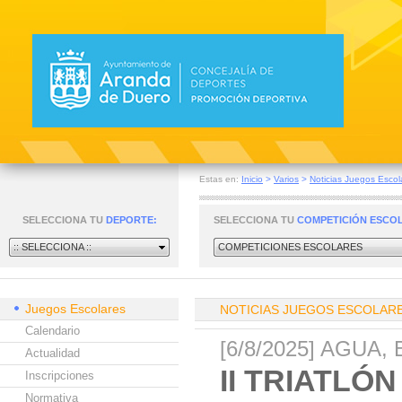
Estas en:
Inicio
>
Varios
>
Noticias Juegos Escol
SELECCIONA TU
DEPORTE:
SELECCIONA TU
COMPETICIÓN ESCO
:: SELECCIONA ::
COMPETICIONES ESCOLARES
Juegos Escolares
NOTICIAS JUEGOS ESCOLAR
Calendario
[6/8/2025] AGUA, 
Actualidad
II TRIATL
Inscripciones
Normativa