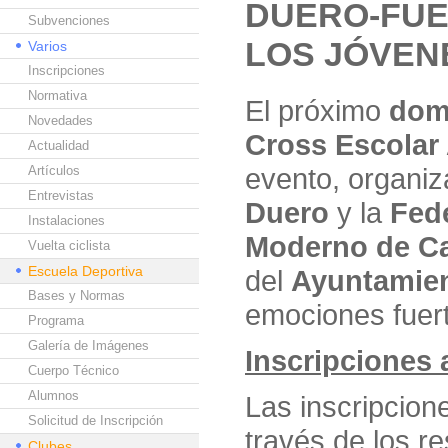
DUERO-FUE
Subvenciones
LOS JÓVEN
Varios
Inscripciones
Normativa
El próximo
dom
Novedades
Cross Escolar
Actualidad
evento, organiz
Artículos
Entrevistas
Duero
y la
Fede
Instalaciones
Moderno de Ca
Vuelta ciclista
Escuela Deportiva
del
Ayuntamien
Bases y Normas
emociones fuert
Programa
Galería de Imágenes
Inscripciones a
Cuerpo Técnico
Alumnos
Las inscripcion
Solicitud de Inscripción
través de los r
Clubes