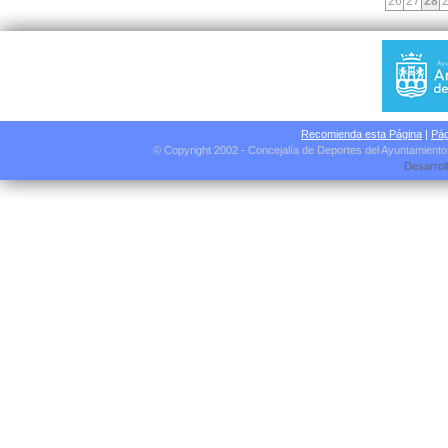
26
27
28
Recomienda esta Página
|
Pág
© Copyright 2002 - Concejalía de Deportes del Ayuntamient
Desarrol