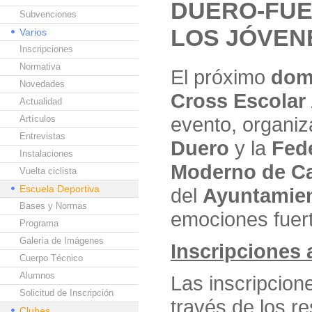
DUERO-FUE
Subvenciones
LOS JÓVEN
Varios
Inscripciones
Normativa
El próximo
dom
Novedades
Cross Escolar
Actualidad
evento, organiz
Artículos
Entrevistas
Duero
y la
Fede
Instalaciones
Moderno de Ca
Vuelta ciclista
Escuela Deportiva
del
Ayuntamien
Bases y Normas
emociones fuert
Programa
Galería de Imágenes
Inscripciones a
Cuerpo Técnico
Alumnos
Las inscripcion
Solicitud de Inscripción
través de los r
Clubes