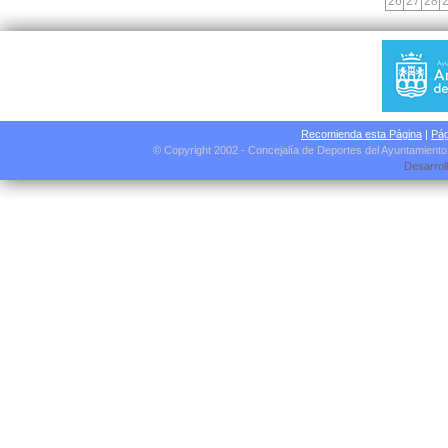
26
27
28
Recomienda esta Página
|
Pág
© Copyright 2002 - Concejalía de Deportes del Ayuntamient
Desarrol