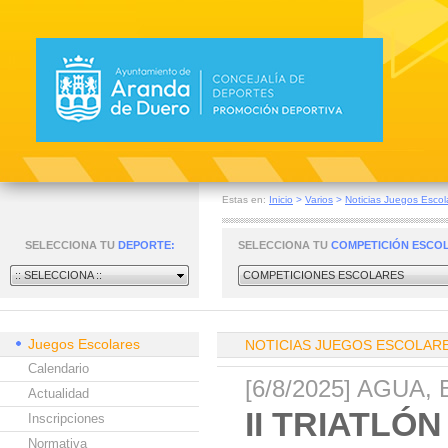
Estas en:
Inicio
>
Varios
>
Noticias Juegos Escol
SELECCIONA TU
DEPORTE:
SELECCIONA TU
COMPETICIÓN ESCO
:: SELECCIONA ::
COMPETICIONES ESCOLARES
Juegos Escolares
NOTICIAS JUEGOS ESCOLAR
Calendario
[6/8/2025] AGUA, 
Actualidad
II TRIATL
Inscripciones
Normativa