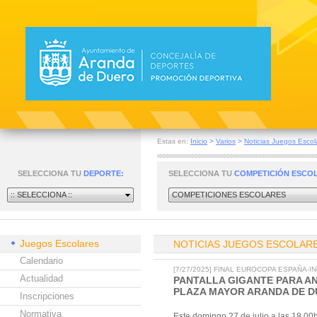
Estas en:
Inicio
>
Varios
>
Noticias Juegos Escol
SELECCIONA TU
DEPORTE:
SELECCIONA TU
COMPETICIÓN ESCO
:: SELECCIONA ::
COMPETICIONES ESCOLARES
Juegos Escolares
NOTICIAS JUEGOS ESCOLAR
Calendario
[7/27/2025] FINAL EUROCOPA ESPAÑA-
Actualidad
PANTALLA GIGANTE PARA A
PLAZA MAYOR ARANDA DE 
Inscripciones
Normativa
Este domingo 27 de julio a las 18.0