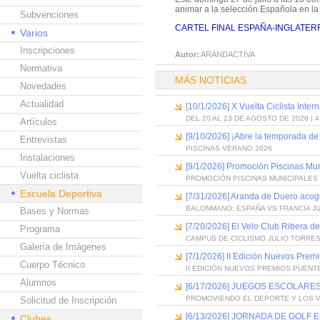
animar a la selección Española en l
Subvenciones
CARTEL FINAL ESPAÑA-INGLATERR
Varios
Inscripciones
Autor:
ARANDACTIVA
Normativa
MÁS NOTICIAS
Novedades
Actualidad
[10/1/2026] X Vuelta Ciclista Inter
DEL 20 AL 23 DE AGOSTO DE 2026 | 
Artículos
[9/10/2026] ¡Abre la temporada de
Entrevistas
PISCINAS VERANO 2026
Instalaciones
[9/1/2026] Promoción Piscinas Mu
Vuelta ciclista
PROMOCIÓN PISCINAS MUNICIPALES 
Escuela Deportiva
[7/31/2026] Aranda de Duero acog
BALONMANO: ESPAÑA VS FRANCIA J
Bases y Normas
[7/20/2026] El Velo Club Ribera d
Programa
CAMPUS DE CICLISMO JULIO TORRES
Galería de Imágenes
[7/1/2026] II Edición Nuevos Pre
Cuerpo Técnico
II EDICIÓN NUEVOS PREMIOS PUEN
Alumnos
[6/17/2026] JUEGOS ESCOLARES
PROMOVIENDO EL DEPORTE Y LOS 
Solicitud de Inscripción
[6/13/2026] JORNADA DE GOLF
Clubes