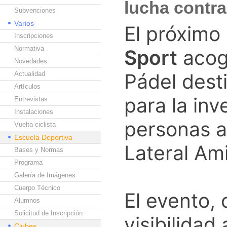
lucha contra
Subvenciones
Varios
El próximo
Inscripciones
Normativa
Sport
acoge
Novedades
Pádel dest
Actualidad
Artículos
para la inv
Entrevistas
Instalaciones
personas a
Vuelta ciclista
Escuela Deportiva
Lateral Ami
Bases y Normas
Programa
Galería de Imágenes
Cuerpo Técnico
El evento,
Alumnos
Solicitud de Inscripción
visibilida
Clubes