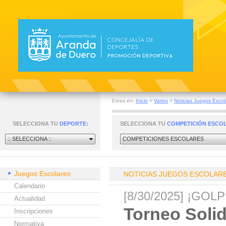
Estas en:
Inicio
>
Varios
>
Noticias Juegos Escol
SELECCIONA TU
DEPORTE:
SELECCIONA TU
COMPETICIÓN ESCO
:: SELECCIONA ::
COMPETICIONES ESCOLARES
Juegos Escolares
NOTICIAS JUEGOS ESCOLAR
Calendario
[8/30/2025] ¡GO
Actualidad
Torneo Solid
Inscripciones
Normativa