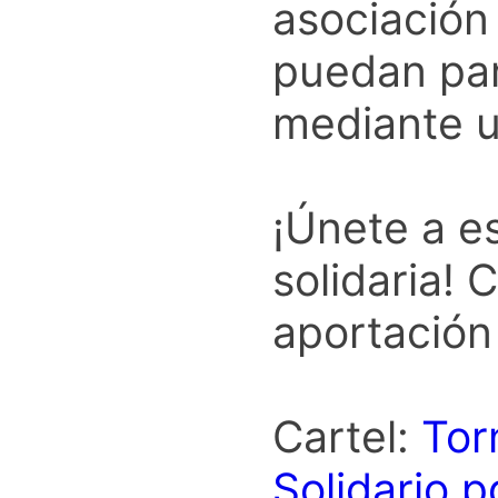
asociació
puedan par
mediante 
¡Únete a e
solidaria! 
aportación
Cartel:
Tor
Solidario.p