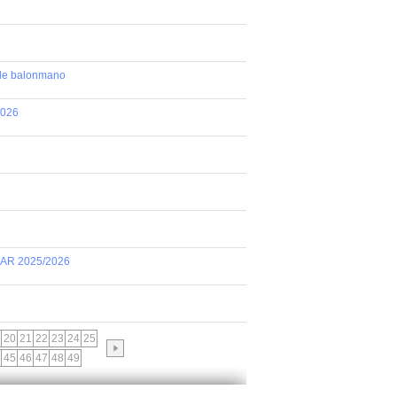
 de balonmano
2026
AR 2025/2026
20
21
22
23
24
25
45
46
47
48
49