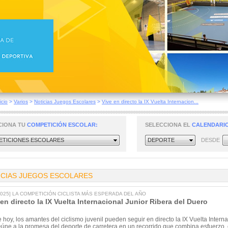
icio
>
Varios
>
Noticias Juegos Escolares
>
Vive en directo la IX Vuelta Internacion...
CIONA TU
COMPETICIÓN ESCOLAR:
SELECCIONA EL
CALENDARIO
TICIONES ESCOLARES
DEPORTE
DESDE
ICIAS JUEGOS ESCOLARES
/2025] LA COMPETICIÓN CICLISTA MÁS ESPERADA DEL AÑO
 en directo la IX Vuelta Internacional Junior Ribera del Duero
hoy, los amantes del ciclismo juvenil pueden seguir en directo la IX Vuelta Inter
eúne a la promesa del deporte de carretera en un recorrido que combina esfuerzo, 