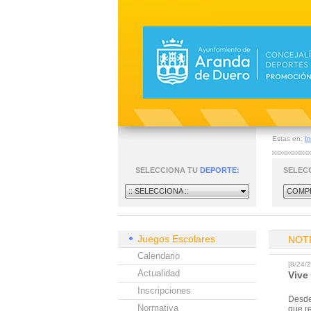
Estas en:
In
SELECCIONA TU
DEPORTE:
SELEC
:: SELECCIONA ::
COMPE
Juegos Escolares
NOT
Calendario
[8/24
Actualidad
Vive
Inscripciones
Desde 
Normativa
que r