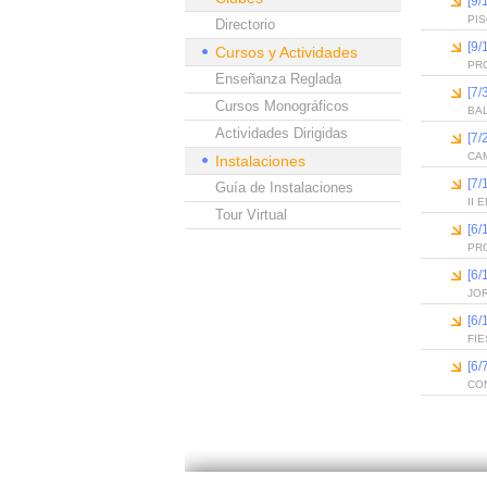
[9/
PI
Directorio
[9/
Cursos y Actividades
PR
Enseñanza Reglada
[7/
Cursos Monográficos
BA
Actividades Dirigidas
[7/
CAM
Instalaciones
[7/
Guía de Instalaciones
II
Tour Virtual
[6
PR
[6
JO
[6
FIE
[6
CO