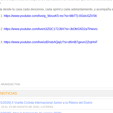
.
uta desde tu casa cada descenso, cada sprint y cada adelantamiento, y acompaña a 
 1:
https://www.youtube.com/live/g_WzuxK5-mc?si=MbT7j-0GslcGZVS6
 2:
https://www.youtube.com/live/s3ZGC172J8A?si=JbOtrGXD2aTHwvrz
 3:
https://www.youtube.com/live/ulEhxbAQajU?si=d6mB7geun2ZrqHnF
:
ARANDACTIVA
 NOTICIAS
/1/2026] X Vuelta Ciclista Internacional Junior a la Ribera del Duero
 20 AL 23 DE AGOSTO DE 2026 | 4 ETAPAS