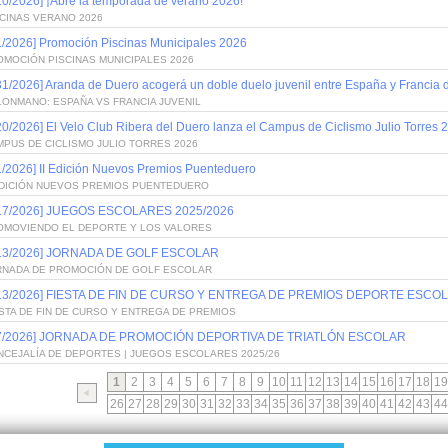
10/2026] ¡Abre la temporada de verano 2026!
SCINAS VERANO 2026
1/2026] Promoción Piscinas Municipales 2026
OMOCIÓN PISCINAS MUNICIPALES 2026
31/2026] Aranda de Duero acogerá un doble duelo juvenil entre España y Francia
LONMANO: ESPAÑA VS FRANCIA JUVENIL
20/2026] El Velo Club Ribera del Duero lanza el Campus de Ciclismo Julio Torres 
PUS DE CICLISMO JULIO TORRES 2026
1/2026] II Edición Nuevos Premios Puenteduero
 EDICIÓN NUEVOS PREMIOS PUENTEDUERO
/17/2026] JUEGOS ESCOLARES 2025/2026
OMOVIENDO EL DEPORTE Y LOS VALORES
/13/2026] JORNADA DE GOLF ESCOLAR
RNADA DE PROMOCIÓN DE GOLF ESCOLAR
/13/2026] FIESTA DE FIN DE CURSO Y ENTREGA DE PREMIOS DEPORTE ESCOL
STA DE FIN DE CURSO Y ENTREGA DE PREMIOS
/7/2026] JORNADA DE PROMOCIÓN DEPORTIVA DE TRIATLÓN ESCOLAR
NCEJALÍA DE DEPORTES | JUEGOS ESCOLARES 2025/26
1
2
3
4
5
6
7
8
9
10
11
12
13
14
15
16
17
18
19
26
27
28
29
30
31
32
33
34
35
36
37
38
39
40
41
42
43
44