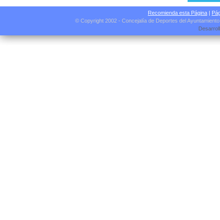
Recomienda esta Página
|
Pág
© Copyright 2002 - Concejalía de Deportes del Ayuntamient
Desarrol