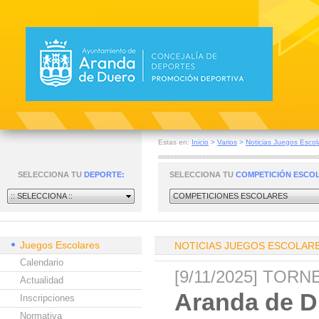
Estas en:
Inicio
>
Varios
>
Noticias Juegos Escol
SELECCIONA TU
DEPORTE:
SELECCIONA TU
COMPETICIÓN ESCO
:: SELECCIONA ::
COMPETICIONES ESCOLARES
Juegos Escolares
NOTICIAS JUEGOS ESCOLAR
Calendario
[9/11/2025] TOR
Actualidad
Aranda de Du
Inscripciones
Normativa