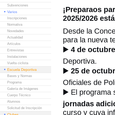
Subvenciones
¡Preparaos par
Varios
2025/2026 est
Inscripciones
Normativa
Desde la Concej
Novedades
Actualidad
para la nueva 
Artículos
▶️
4 de octubre
Entrevistas
Instalaciones
Deportiva.
Vuelta ciclista
▶️
25 de octubr
Escuela Deportiva
Bases y Normas
Oficiales de Pol
Programa
Galería de Imágenes
▶️
El programa 
Cuerpo Técnico
jornadas adici
Alumnos
Solicitud de Inscripción
curso y cuya in
Clubes