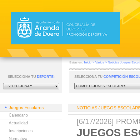
Estas en:
Inicio
>
Varios
>
Noticias Juegos Escol
SELECCIONA TU
DEPORTE:
SELECCIONA TU
COMPETICIÓN ESCO
:: SELECCIONA ::
COMPETICIONES ESCOLARES
Juegos Escolares
NOTICIAS JUEGOS ESCOLAR
Calendario
[6/17/2026] PR
Actualidad
JUEGOS ES
Inscripciones
Normativa