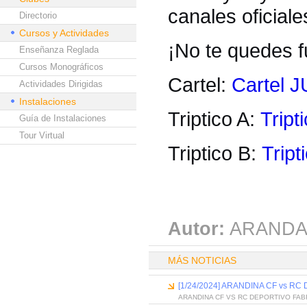
canales oficial
Directorio
Cursos y Actividades
¡No te quedes fu
Enseñanza Reglada
Cursos Monográficos
Cartel:
Cartel
Actividades Dirigidas
Instalaciones
Triptico A:
Tript
Guía de Instalaciones
Tour Virtual
Triptico B:
Tript
Autor:
ARANDA
MÁS NOTICIAS
[1/24/2024] ARANDINA CF vs RC
ARANDINA CF VS RC DEPORTIVO FAB