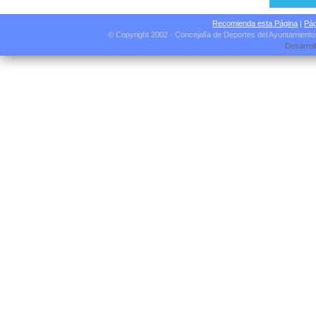
Recomienda esta Página
|
Pág
© Copyright 2002 - Concejalía de Deportes del Ayuntamient
Desarrol