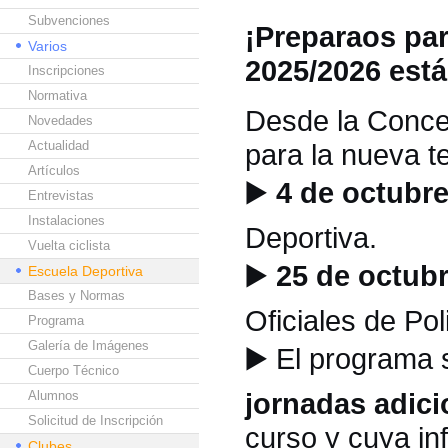
Subvenciones
¡Preparaos par
Varios
2025/2026 est
Inscripciones
Normativa
Desde la Concej
Novedades
Actualidad
para la nueva 
Artículos
▶️
4 de octubre
Entrevistas
Instalaciones
Deportiva.
Vuelta ciclista
▶️
25 de octubr
Escuela Deportiva
Bases y Normas
Oficiales de Pol
Programa
Galería de Imágenes
▶️
El programa 
Cuerpo Técnico
jornadas adici
Alumnos
Solicitud de Inscripción
curso y cuya in
Clubes