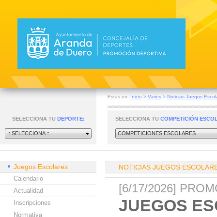
Estas en:
Inicio
>
Varios
>
Noticias Juegos Escol
SELECCIONA TU
DEPORTE:
SELECCIONA TU
COMPETICIÓN ESCO
:: SELECCIONA ::
COMPETICIONES ESCOLARES
Juegos Escolares
NOTICIAS JUEGOS ESCOLAR
Calendario
[6/17/2026] PR
Actualidad
JUEGOS ES
Inscripciones
Normativa