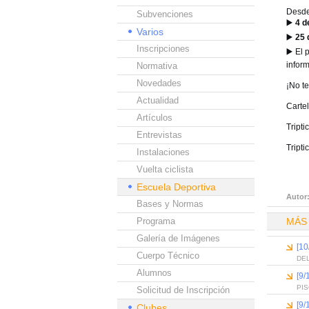
Desde
Subvenciones
▶️
4 d
Varios
▶️
25 
Inscripciones
▶️
El 
infor
Normativa
Novedades
¡No te
Actualidad
Carte
Artículos
Tripti
Entrevistas
Tripti
Instalaciones
Vuelta ciclista
Escuela Deportiva
Autor
Bases y Normas
Programa
MÁS
Galería de Imágenes
[10
Cuerpo Técnico
DEL
Alumnos
[9/
PI
Solicitud de Inscripción
[9/
Clubes