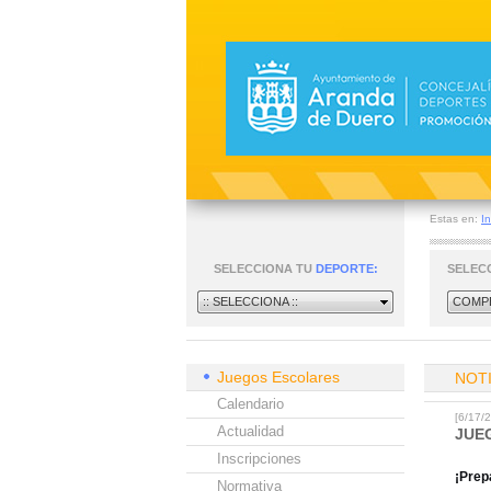
Estas en:
In
SELECCIONA TU
DEPORTE:
SELEC
:: SELECCIONA ::
COMPE
Juegos Escolares
NOT
Calendario
[6/17
Actualidad
JUE
Inscripciones
¡Prep
Normativa