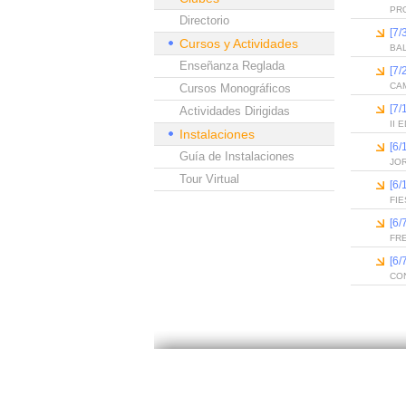
PR
Directorio
[7/
Cursos y Actividades
BA
Enseñanza Reglada
[7/
CAM
Cursos Monográficos
[7/
Actividades Dirigidas
II
Instalaciones
[6
Guía de Instalaciones
JO
Tour Virtual
[6
FIE
[6/
FR
[6
CO