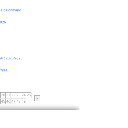
 de balonmano
2026
AR 2025/2026
riles
20
21
22
23
24
25
45
46
47
48
49