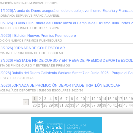
OMOCIÓN PISCINAS MUNICIPALES 2026
31/2026] Aranda de Duero acogerá un doble duelo juvenil entre España y Francia
LONMANO: ESPAÑA VS FRANCIA JUVENIL
20/2026] El Velo Club Ribera del Duero lanza el Campus de Ciclismo Julio Torres 
PUS DE CICLISMO JULIO TORRES 2026
1/2026] II Edición Nuevos Premios Puenteduero
 EDICIÓN NUEVOS PREMIOS PUENTEDUERO
/13/2026] JORNADA DE GOLF ESCOLAR
RNADA DE PROMOCIÓN DE GOLF ESCOLAR
/13/2026] FIESTA DE FIN DE CURSO Y ENTREGA DE PREMIOS DEPORTE ESCOL
STA DE FIN DE CURSO Y ENTREGA DE PREMIOS
7/2026] Batalla del Duero Calistenia Workout Street 7 de Junio 2026 - Parque el Bar
EESTYLE-RESISTENCIA
/7/2026] JORNADA DE PROMOCIÓN DEPORTIVA DE TRIATLÓN ESCOLAR
NCEJALÍA DE DEPORTES | JUEGOS ESCOLARES 2025/26
1
2
3
4
5
6
7
8
9
10
11
12
13
14
15
16
17
18
19
26
27
28
29
30
31
32
33
34
35
36
37
38
39
40
41
42
43
44