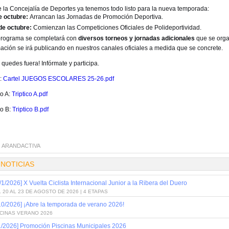
 la Concejalía de Deportes ya tenemos todo listo para la nueva temporada:
e octubre:
Arrancan las Jornadas de Promoción Deportiva.
de octubre:
Comienzan las Competiciones Oficiales de Polideportividad.
programa se completará con
diversos torneos y jornadas adicionales
que se organ
mación se irá publicando en nuestros canales oficiales a medida que se concrete.
 quedes fuera! Infórmate y participa.
l:
Cartel JUEGOS ESCOLARES 25-26.pdf
co A:
Triptico A.pdf
co B:
Triptico B.pdf
:
ARANDACTIVA
 NOTICIAS
/1/2026] X Vuelta Ciclista Internacional Junior a la Ribera del Duero
 20 AL 23 DE AGOSTO DE 2026 | 4 ETAPAS
10/2026] ¡Abre la temporada de verano 2026!
SCINAS VERANO 2026
1/2026] Promoción Piscinas Municipales 2026