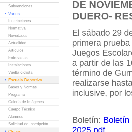
DE NOVIEM
Subvenciones
DUERO- RE
Varios
Inscripciones
Normativa
El sábado 29 de
Novedades
primera prueba 
Actualidad
Juegos Escolar
Artículos
Entrevistas
a partir de las
Instalaciones
término de Gumi
Vuelta ciclista
Escuela Deportiva
realizarse hast
Bases y Normas
inclusive, por l
Programa
Galería de Imágenes
Cuerpo Técnico
Alumnos
Boletín:
Boletín
Solicitud de Inscripción
2025.pdf
Clubes