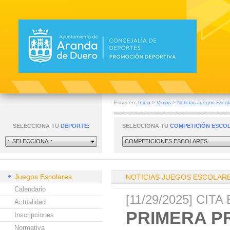
Estas en:
Inicio
>
Varios
>
Noticias Juegos Escol
SELECCIONA TU
DEPORTE:
SELECCIONA TU
COMPETICIÓN ESCO
:: SELECCIONA ::
COMPETICIONES ESCOLARES
Juegos Escolares
NOTICIAS JUEGOS ESCOLAR
Calendario
[11/29/2025] CI
Actualidad
PRIMERA P
Inscripciones
Normativa