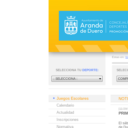
Estas en:
In
SELECCIONA TU
DEPORTE:
SELEC
:: SELECCIONA ::
COMPE
Juegos Escolares
NOT
Calendario
[11/2
Actualidad
PRI
Inscripciones
El sá
Normativa
de Du