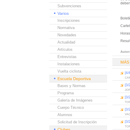
deben 
Subvenciones
Varios
Boletí
Inscripciones
Carte
Normativa
Horas
Novedades
Resul
Actualidad
Artículos
Autor
Entrevistas
MÁS
Instalaciones
Vuelta ciclista
[4/
CA
Escuela Deportiva
[3
Bases y Normas
JO
Programa
[3
Galería de Imágenes
TO
Cuerpo Técnico
[3
Alumnos
VA
[3
Solicitud de Inscripción
TO
Clubes