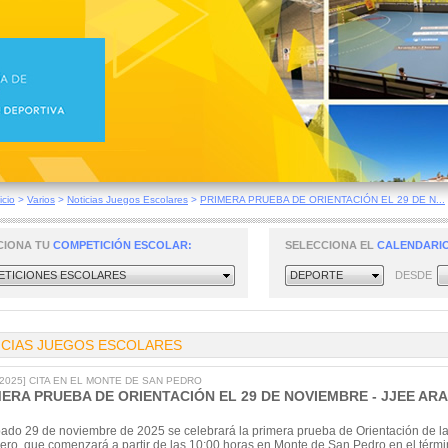
icio
>
Varios
>
Noticias Juegos Escolares
>
PRIMERA PRUEBA DE ORIENTACIÓN EL 29 DE N...
CIONA TU
COMPETICIÓN ESCOLAR:
SELECCIONA EL
CALENDARIO
TICIONES ESCOLARES
DEPORTE
DESDE
ICIAS JUEGOS ESCOLARES
9/2025] CITA EN EL MONTE DE SAN PEDRO
MERA PRUEBA DE ORIENTACIÓN EL 29 DE NOVIEMBRE - JJEE A
bado 29 de noviembre de 2025 se celebrará la primera prueba de Orientación de l
ero, que comenzará a partir de las 10:00 horas en Monte de San Pedro en el térmi