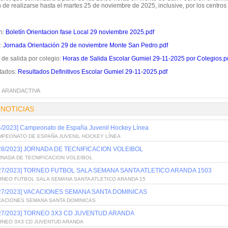
de realizarse hasta el martes 25 de noviembre de 2025, inclusive, por los centros
n:
Boletín Orientacion fase Local 29 noviembre 2025.pdf
l:
Jornada Orientación 29 de noviembre Monte San Pedro.pdf
 de salida por colegio:
Horas de Salida Escolar Gumiel 29-11-2025 por Colegios.p
tados:
Resultados Definitivos Escolar Gumiel 29-11-2025.pdf
:
ARANDACTIVA
 NOTICIAS
4/2023] Campeonato de España Juvenil Hockey Línea
MPEONATO DE ESPAÑA JUVENIL HOCKEY LÍNEA
/28/2023] JORNADA DE TECNIFICACION VOLEIBOL
RNADA DE TECNIFICACION VOLEIBOL
/27/2023] TORNEO FUTBOL SALA SEMANA SANTA ATLETICO ARANDA 1503
RNEO FUTBOL SALA SEMANA SANTA ATLETICO ARANDA 15
/27/2023] VACACIONES SEMANA SANTA DOMINICAS
CACIONES SEMANA SANTA DOMINICAS
/27/2023] TORNEO 3X3 CD JUVENTUD ARANDA
RNEO 3X3 CD JUVENTUD ARANDA