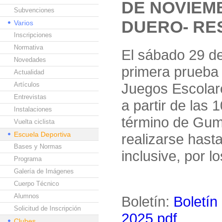
DE NOVIEM
Subvenciones
DUERO- RE
Varios
Inscripciones
Normativa
El sábado 29 de
Novedades
primera prueba 
Actualidad
Juegos Escolar
Artículos
Entrevistas
a partir de las
Instalaciones
término de Gumi
Vuelta ciclista
Escuela Deportiva
realizarse hast
Bases y Normas
inclusive, por l
Programa
Galería de Imágenes
Cuerpo Técnico
Alumnos
Boletín:
Boletín
Solicitud de Inscripción
2025.pdf
Clubes