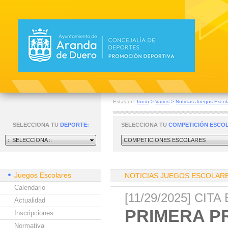
Estas en:
Inicio
>
Varios
>
Noticias Juegos Escol
SELECCIONA TU
DEPORTE:
SELECCIONA TU
COMPETICIÓN ESCO
:: SELECCIONA ::
COMPETICIONES ESCOLARES
Juegos Escolares
NOTICIAS JUEGOS ESCOLAR
Calendario
[11/29/2025] CI
Actualidad
PRIMERA P
Inscripciones
Normativa