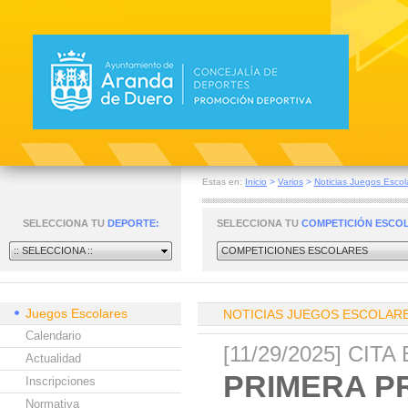
Estas en:
Inicio
>
Varios
>
Noticias Juegos Escol
SELECCIONA TU
DEPORTE:
SELECCIONA TU
COMPETICIÓN ESCO
:: SELECCIONA ::
COMPETICIONES ESCOLARES
Juegos Escolares
NOTICIAS JUEGOS ESCOLAR
Calendario
[11/29/2025] CI
Actualidad
PRIMERA P
Inscripciones
Normativa