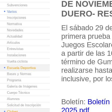
DE NOVIEM
Subvenciones
DUERO- RE
Varios
Inscripciones
Normativa
El sábado 29 de
Novedades
primera prueba 
Actualidad
Juegos Escolar
Artículos
Entrevistas
a partir de las
Instalaciones
término de Gumi
Vuelta ciclista
Escuela Deportiva
realizarse hast
Bases y Normas
inclusive, por l
Programa
Galería de Imágenes
Cuerpo Técnico
Alumnos
Boletín:
Boletín
Solicitud de Inscripción
2025.pdf
Clubes