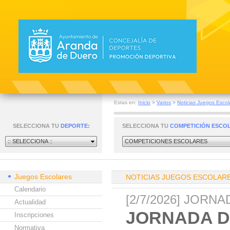
Estas en:
Inicio
>
Varios
>
Noticias Juegos Escol
SELECCIONA TU
DEPORTE:
SELECCIONA TU
COMPETICIÓN ESCO
:: SELECCIONA ::
COMPETICIONES ESCOLARES
Juegos Escolares
NOTICIAS JUEGOS ESCOLAR
Calendario
[2/7/2026] JORN
Actualidad
JORNADA D
Inscripciones
Normativa