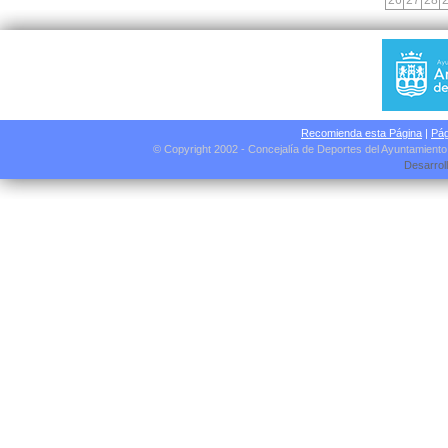
26
27
28
Recomienda esta Página
|
Pág
© Copyright 2002 - Concejalía de Deportes del Ayuntamient
Desarrol