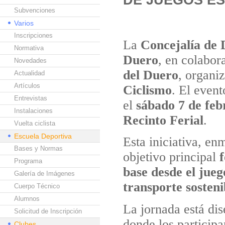
Subvenciones
Varios
Inscripciones
La
Concejalía de 
Normativa
Duero
, en colabor
Novedades
del Duero
, organi
Actualidad
Artículos
Ciclismo
. El event
Entrevistas
el
sábado 7 de feb
Instalaciones
Recinto Ferial
.
Vuelta ciclista
Escuela Deportiva
Esta iniciativa, e
Bases y Normas
objetivo principal
Programa
base desde el jueg
Galería de Imágenes
transporte sosteni
Cuerpo Técnico
Alumnos
La jornada está dis
Solicitud de Inscripción
donde los participa
Clubes