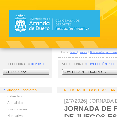
Estas en:
Inicio
>
Varios
>
Noticias Juegos Escol
SELECCIONA TU
DEPORTE:
SELECCIONA TU
COMPETICIÓN ESCO
:: SELECCIONA ::
COMPETICIONES ESCOLARES
Juegos Escolares
NOTICIAS JUEGOS ESCOLAR
Calendario
[2/7/2026] JORNADA
Actualidad
JORNADA DE 
Inscripciones
DE JUEGOS E
Normativa