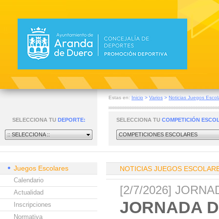
Estas en:
Inicio
>
Varios
>
Noticias Juegos Escol
SELECCIONA TU
DEPORTE:
SELECCIONA TU
COMPETICIÓN ESCO
:: SELECCIONA ::
COMPETICIONES ESCOLARES
Juegos Escolares
NOTICIAS JUEGOS ESCOLAR
Calendario
[2/7/2026] JORN
Actualidad
JORNADA D
Inscripciones
Normativa