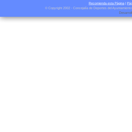
Recomienda esta Página
|
Pág
© Copyright 2002 - Concejalía de Deportes del Ayuntamient
Desarrol