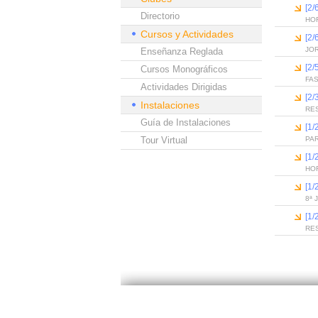
[2/
Directorio
HO
Cursos y Actividades
[2/
JO
Enseñanza Reglada
[2/
Cursos Monográficos
FA
Actividades Dirigidas
[2/
Instalaciones
RE
Guía de Instalaciones
[1/
Tour Virtual
PAR
[1/
HO
[1/
8ª 
[1/
RE