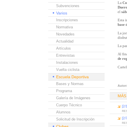
La
Co
Subvenciones
Duer
el
sáb
Varios
Inscripciones
Esta i
base 
Normativa
La jor
Novedades
disfru
Actualidad
La par
Artículos
Al fin
Entrevistas
de ro
Instalaciones
Carte
Vuelta ciclista
Escuela Deportiva
Bases y Normas
Autor
Programa
MÁS
Galería de Imágenes
Cuerpo Técnico
[2/
RE
Alumnos
[2/
Solicitud de Inscripción
RE
Clubes