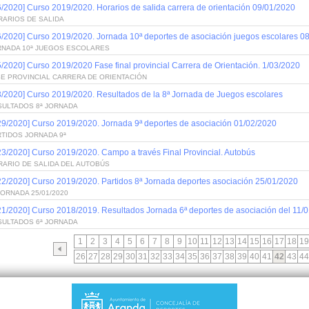
6/2020] Curso 2019/2020. Horarios de salida carrera de orientación 09/01/2020
RARIOS DE SALIDA
6/2020] Curso 2019/2020. Jornada 10ª deportes de asociación juegos escolares 0
RNADA 10ª JUEGOS ESCOLARES
5/2020] Curso 2019/2020 Fase final provincial Carrera de Orientación. 1/03/2020
SE PROVINCIAL CARRERA DE ORIENTACIÓN
3/2020] Curso 2019/2020. Resultados de la 8ª Jornada de Juegos escolares
SULTADOS 8ª JORNADA
29/2020] Curso 2019/2020. Jornada 9ª deportes de asociación 01/02/2020
TIDOS JORNADA 9ª
23/2020] Curso 2019/2020. Campo a través Final Provincial. Autobús
RARIO DE SALIDA DEL AUTOBÚS
22/2020] Curso 2019/2020. Partidos 8ª Jornada deportes asociación 25/01/2020
JORNADA 25/01/2020
21/2020] Curso 2018/2019. Resultados Jornada 6ª deportes de asociación del 11/
SULTADOS 6ª JORNADA
1
2
3
4
5
6
7
8
9
10
11
12
13
14
15
16
17
18
19
26
27
28
29
30
31
32
33
34
35
36
37
38
39
40
41
42
43
44