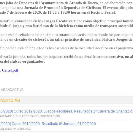
ncejalía de Deportes del Ayuntamiento de Aranda de Duero
, en colaboración con
o
, organiza una
Jornada de Promoción Deportiva de Ciclismo
. El evento, dirigido
ado 7 de febrero de 2026, de 11:00 a 13:30 horas
, en el
Recinto Ferial
.
niciativa, enmarcada en los
Juegos Escolares
, tiene como objetivo principal
fomen
desde el juego y enseñar el uso de la bicicleta como medio de transporte sostenib
nada está diseñada como un circuito rotatorio de actividades donde los participant
tar de un
circuito de ciclocrós
, un
taller práctico de mecánica básica
o
Juegos de 
ticipación está abierta a todos los escolares de la localidad inscritos en el program
alizar la jornada, todos los participantes recibirán un
detalle conmemorativo, un a
pa del club co-organizador
.
l:
Cartel.pdf
:
ARANDACTIVA
 NOTICIAS
10/2020] Curso 2019/2020. Juegos escolares. Resultados 2ª Carrera de Orientaci
SULTADOS 2ª CARRERA DE ORIENTACIÓN
7/2020] Curso 2019/2020. Resultado 9ª Jornada 01/02/2020
SULTADO 9ª JORNADA