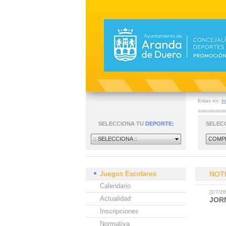
Estas en:
In
SELECCIONA TU
DEPORTE:
SELEC
:: SELECCIONA ::
COMPE
Juegos Escolares
NOT
Calendario
[2/7/
Actualidad
JOR
Inscripciones
Normativa