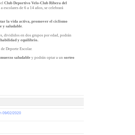
 el
Club Deportivo Velo-Club Ribera del
 a escolares de 6 a 14 años, se celebrará
tar la vida activa, promover el ciclismo
le y saludable
.
es, divididos en dos grupos por edad, podrán
habilidad y equilibrio.
a de Deporte Escolar.
lmuerzo saludable
y podrán optar a un
sorteo
ón 09/02/2020