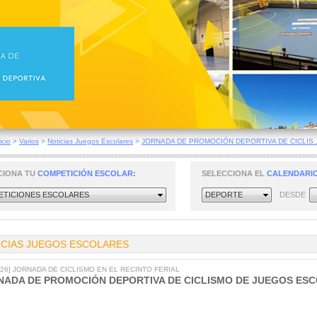
icio
>
Varios
>
Noticias Juegos Escolares
>
JORNADA DE PROMOCIÓN DEPORTIVA DE CICLIS..
CIONA TU
COMPETICIÓN ESCOLAR:
SELECCIONA EL
CALENDARIO
TICIONES ESCOLARES
DEPORTE
DESDE
ICIAS JUEGOS ESCOLARES
2026] JORNADA DE CICLISMO EN EL RECINTO FERIAL
NADA DE PROMOCIÓN DEPORTIVA DE CICLISMO DE JUEGOS ES