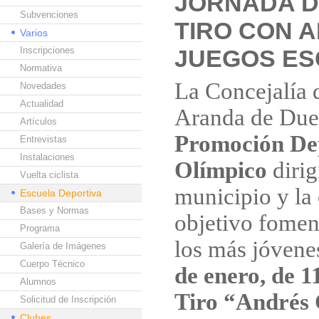
JORNADA D
Subvenciones
TIRO CON A
Varios
Inscripciones
JUEGOS E
Normativa
La Concejalía 
Novedades
Actualidad
Aranda de Due
Artículos
Promoción Dep
Entrevistas
Instalaciones
Olímpico
dirig
Vuelta ciclista
municipio y la
Escuela Deportiva
Bases y Normas
objetivo foment
Programa
los más jóvene
Galería de Imágenes
Cuerpo Técnico
de enero, de 1
Alumnos
Tiro “Andrés 
Solicitud de Inscripción
Clubes