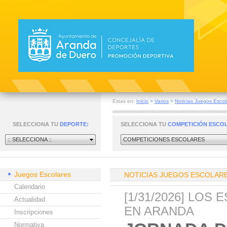
Estas en:
Inicio
>
Varios
>
Noticias Juegos Escol
SELECCIONA TU
DEPORTE:
SELECCIONA TU
COMPETICIÓN ESCO
:: SELECCIONA ::
COMPETICIONES ESCOLARES
Juegos Escolares
NOTICIAS JUEGOS ESCOLAR
Calendario
[1/31/2026] LO
Actualidad
EN ARANDA
Inscripciones
Normativa