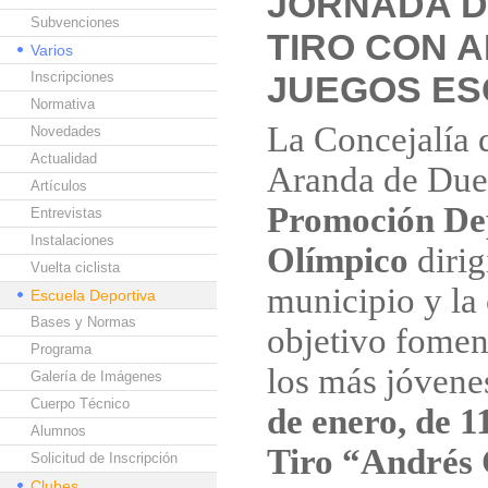
JORNADA D
Subvenciones
TIRO CON A
Varios
Inscripciones
JUEGOS E
Normativa
La Concejalía 
Novedades
Actualidad
Aranda de Due
Artículos
Promoción Dep
Entrevistas
Instalaciones
Olímpico
dirig
Vuelta ciclista
municipio y la
Escuela Deportiva
Bases y Normas
objetivo foment
Programa
los más jóvene
Galería de Imágenes
Cuerpo Técnico
de enero, de 1
Alumnos
Tiro “Andrés 
Solicitud de Inscripción
Clubes