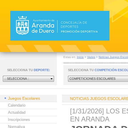
Estas en:
Inicio
>
Varios
>
Noticias Juegos Escol
SELECCIONA TU
DEPORTE:
SELECCIONA TU
COMPETICIÓN ESCO
:: SELECCIONA ::
COMPETICIONES ESCOLARES
Juegos Escolares
NOTICIAS JUEGOS ESCOLAR
Calendario
[1/31/2026] LO
Actualidad
EN ARANDA
Inscripciones
Normativa