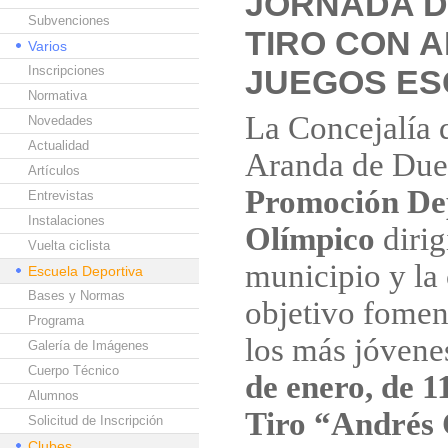
JORNADA D
Subvenciones
TIRO CON A
Varios
Inscripciones
JUEGOS E
Normativa
La Concejalía 
Novedades
Actualidad
Aranda de Due
Artículos
Promoción Dep
Entrevistas
Instalaciones
Olímpico
dirig
Vuelta ciclista
municipio y la
Escuela Deportiva
Bases y Normas
objetivo foment
Programa
los más jóvene
Galería de Imágenes
Cuerpo Técnico
de enero, de 1
Alumnos
Tiro “Andrés 
Solicitud de Inscripción
Clubes