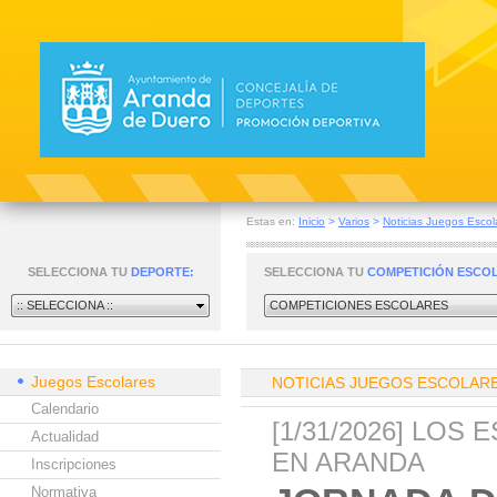
Estas en:
Inicio
>
Varios
>
Noticias Juegos Escol
SELECCIONA TU
DEPORTE:
SELECCIONA TU
COMPETICIÓN ESCO
:: SELECCIONA ::
COMPETICIONES ESCOLARES
Juegos Escolares
NOTICIAS JUEGOS ESCOLAR
Calendario
[1/31/2026] LO
Actualidad
EN ARANDA
Inscripciones
Normativa