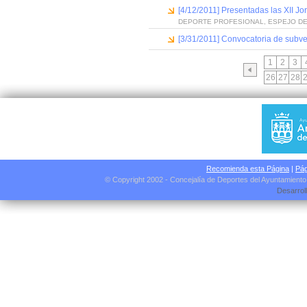
[4/12/2011] Presentadas las XII J
DEPORTE PROFESIONAL, ESPEJO D
[3/31/2011] Convocatoria de subve
1
2
3
26
27
28
Recomienda esta Página
|
Pág
© Copyright 2002 - Concejalía de Deportes del Ayuntamient
Desarrol