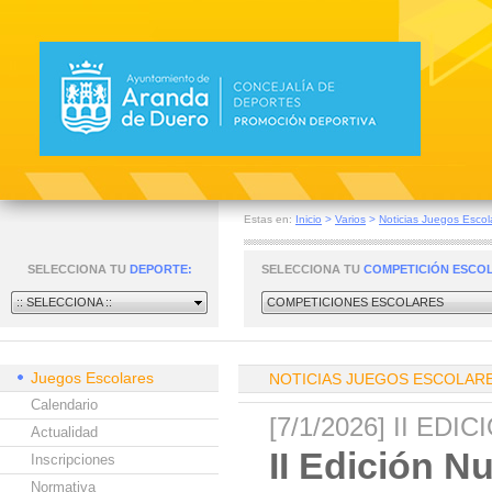
Estas en:
Inicio
>
Varios
>
Noticias Juegos Escol
SELECCIONA TU
DEPORTE:
SELECCIONA TU
COMPETICIÓN ESCO
:: SELECCIONA ::
COMPETICIONES ESCOLARES
Juegos Escolares
NOTICIAS JUEGOS ESCOLAR
Calendario
[7/1/2026] II 
Actualidad
II Edición 
Inscripciones
Normativa