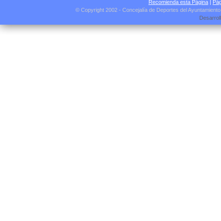
Recomienda esta Página
|
Pág
© Copyright 2002 - Concejalía de Deportes del Ayuntamient
Desarrol