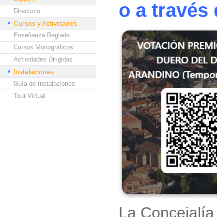
o a través
Directorio
Cursos y Actividades
Enseñanza Reglada
Cursos Monográficos
Actividades Dirigidas
Instalaciones
Guía de Instalaciones
Tour Virtual
La Concejalía