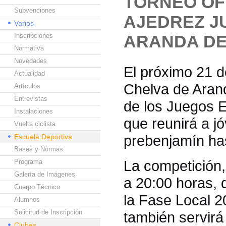
TORNEO OF
Subvenciones
AJEDREZ J
Varios
Inscripciones
ARANDA D
Normativa
Novedades
El próximo 21 d
Actualidad
Chelva de Aran
Artículos
Entrevistas
de los Juegos E
Instalaciones
que reunirá a j
Vuelta ciclista
prebenjamín has
Escuela Deportiva
Bases y Normas
La competición,
Programa
Galería de Imágenes
a 20:00 horas, 
Cuerpo Técnico
la Fase Local 2
Alumnos
Solicitud de Inscripción
también servirá 
Clubes