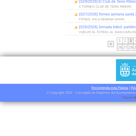
[3/29/2026] El Club de Tenis Ribe
II TORNEO CLUB DE TENIS RIBERA
[3/27/2026] Torneo semana santa 2
FÚTBOL SALA SEMANA SANTA
[3/26/2026] Jornada futbol: parti
VUELVE EL FÚTBOL AL JUAN CARLO
1
2
3
26
27
28
Recomienda esta Página
|
Pág
© Copyright 2002 - Concejalía de Deportes del Ayuntamient
Desarrol