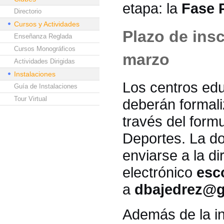
etapa: la
Fase 
Directorio
Cursos y Actividades
Plazo de insc
Enseñanza Reglada
Cursos Monográficos
marzo
Actividades Dirigidas
Instalaciones
Los centros edu
Guía de Instalaciones
Tour Virtual
deberán formali
través del formu
Deportes. La d
enviarse a la d
electrónico
esc
a
dbajedrez@g
Además de la in