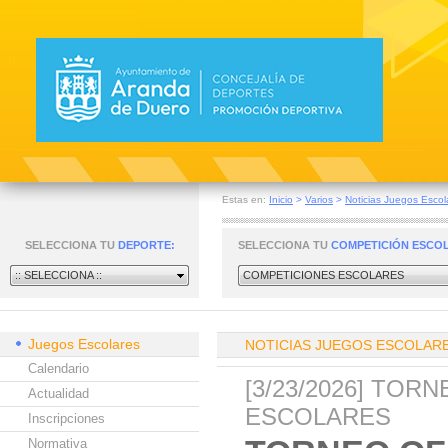
Estas en:
Inicio
>
Varios
>
Noticias Juegos Escol
SELECCIONA TU
DEPORTE:
SELECCIONA TU
COMPETICIÓN ESCO
:: SELECCIONA ::
COMPETICIONES ESCOLARES
Juegos Escolares
NOTICIAS JUEGOS ESCOLAR
Calendario
[3/23/2026] TOR
Actualidad
ESCOLARES
Inscripciones
Normativa