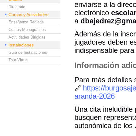
enviarse a la direc
Directorio
electrónico
escola
Cursos y Actividades
a
dbajedrez@gma
Enseñanza Reglada
Cursos Monográficos
Además de la inscr
Actividades Dirigidas
jugadores deben est
Instalaciones
indispensable para 
Guía de Instalaciones
Tour Virtual
Información adic
Para más detalles s
🔗
https://burgosaj
aranda-2026
Una cita ineludible
busquen representar
autonómica de los 