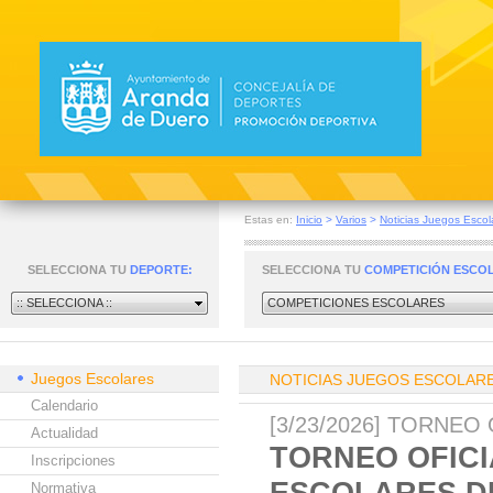
Estas en:
Inicio
>
Varios
>
Noticias Juegos Escol
SELECCIONA TU
DEPORTE:
SELECCIONA TU
COMPETICIÓN ESCO
:: SELECCIONA ::
COMPETICIONES ESCOLARES
Juegos Escolares
NOTICIAS JUEGOS ESCOLAR
Calendario
[3/23/2026] TORNE
Actualidad
TORNEO OFICI
Inscripciones
ESCOLARES D
Normativa