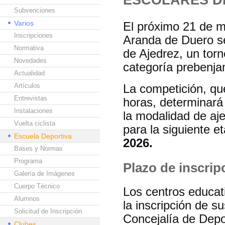
Subvenciones
Varios
El próximo 21 de m
Inscripciones
Aranda de Duero se
Normativa
de Ajedrez, un torn
Novedades
categoría prebenjam
Actualidad
Artículos
La competición, que
Entrevistas
horas, determinará
Instalaciones
la modalidad de aje
Vuelta ciclista
para la siguiente e
Escuela Deportiva
2026.
Bases y Normas
Programa
Plazo de inscrip
Galería de Imágenes
Cuerpo Técnico
Los centros educati
Alumnos
la inscripción de s
Solicitud de Inscripción
Concejalía de Dep
Clubes