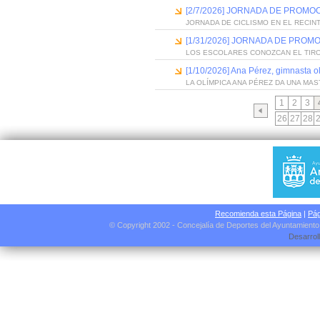
[2/7/2026] JORNADA DE PROM
JORNADA DE CICLISMO EN EL RECIN
[1/31/2026] JORNADA DE PROM
LOS ESCOLARES CONOZCAN EL TIR
[1/10/2026] Ana Pérez, gimnasta o
LA OLÍMPICA ANA PÉREZ DA UNA MA
1
2
3
26
27
28
Recomienda esta Página
|
Pág
© Copyright 2002 - Concejalía de Deportes del Ayuntamient
Desarrol