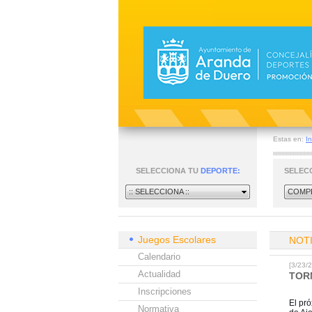
Estas en:
In
SELECCIONA TU
DEPORTE:
SELEC
:: SELECCIONA ::
COMPE
Juegos Escolares
NOT
Calendario
[3/23
Actualidad
TOR
Inscripciones
El pr
Normativa