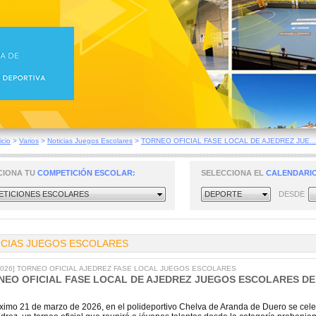
icio
>
Varios
>
Noticias Juegos Escolares
>
TORNEO OFICIAL FASE LOCAL DE AJEDREZ JUE...
CIONA TU
COMPETICIÓN ESCOLAR:
SELECCIONA EL
CALENDARIO
TICIONES ESCOLARES
DEPORTE
DESDE
ICIAS JUEGOS ESCOLARES
/2026] TORNEO OFICIAL AJEDREZ FASE LOCAL JUEGOS ESCOLARES
NEO OFICIAL FASE LOCAL DE AJEDREZ JUEGOS ESCOLARES D
óximo 21 de marzo de 2026, en el polideportivo Chelva de Aranda de Duero se cele