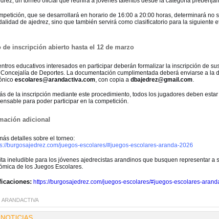
drez, un torneo oficial que reunirá a jóvenes talentos desde la categoría prebenjam
mpetición, que se desarrollará en horario de 16:00 a 20:00 horas, determinará no 
alidad de ajedrez, sino que también servirá como clasificatorio para la siguiente e
 de inscripción abierto hasta el 12 de marzo
ntros educativos interesados en participar deberán formalizar la inscripción de su
a Concejalía de Deportes. La documentación cumplimentada deberá enviarse a la d
rónico
escolares@arandactiva.com
, con copia a
dbajedrez@gmail.com
.
s de la inscripción mediante este procedimiento, todos los jugadores deben estar 
ensable para poder participar en la competición.
mación adicional
ás detalles sobre el torneo:
ps://burgosajedrez.com/juegos-escolares/#juegos-escolares-aranda-2026
ta ineludible para los jóvenes ajedrecistas arandinos que busquen representar a su
ómica de los Juegos Escolares.
ficaciones:
https://burgosajedrez.com/juegos-escolares/#juegos-escolares-aran
:
ARANDACTIVA
 NOTICIAS