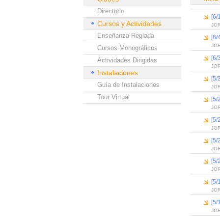
Directorio
[6/
Cursos y Actividades
JO
Enseñanza Reglada
[6/
JO
Cursos Monográficos
[6/
Actividades Dirigidas
JO
Instalaciones
[5/
Guía de Instalaciones
JO
Tour Virtual
[5/
JO
[5/
JO
[5/
JO
[5/
JO
[5/
JO
[5/
JO