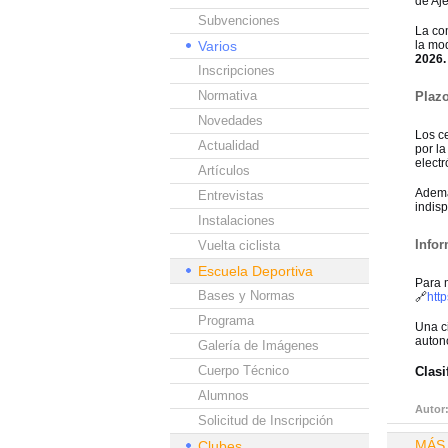
de Aje
Subvenciones
La co
Varios
la mod
2026.
Inscripciones
Normativa
Plazo
Novedades
Los ce
Actualidad
por l
elect
Artículos
Ademá
Entrevistas
indisp
Instalaciones
Infor
Vuelta ciclista
Escuela Deportiva
Para m
Bases y Normas
🔗
htt
Programa
Una ci
auton
Galería de Imágenes
Cuerpo Técnico
Clasi
Alumnos
Autor
Solicitud de Inscripción
MÁS
Clubes