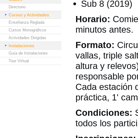
Sub 8 (2019)
Directorio
Cursos y Actividades
Horario:
Comien
Enseñanza Reglada
minutos antes.
Cursos Monográficos
Actividades Dirigidas
Formato:
Circu
Instalaciones
vallas, triple s
Guía de Instalaciones
Tour Virtual
altura y relevo
responsable por
Cada estación d
práctica, 1' cam
Condiciones:
S
todos los parti