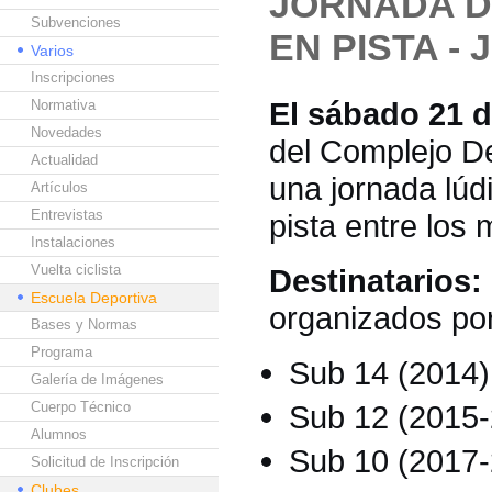
JORNADA D
Subvenciones
EN PISTA -
Varios
Inscripciones
El sábado 21 
Normativa
Novedades
del Complejo D
Actualidad
una jornada lúd
Artículos
Entrevistas
pista entre los
Instalaciones
Vuelta ciclista
Destinatarios:
Escuela Deportiva
organizados po
Bases y Normas
Programa
Sub 14 (2014)
Galería de Imágenes
Cuerpo Técnico
Sub 12 (2015
Alumnos
Sub 10 (2017
Solicitud de Inscripción
Clubes