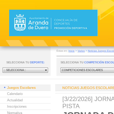
Estas en:
Inicio
>
Varios
>
Noticias Juegos Escol
SELECCIONA TU
DEPORTE:
SELECCIONA TU
COMPETICIÓN ESCO
:: SELECCIONA ::
COMPETICIONES ESCOLARES
Juegos Escolares
NOTICIAS JUEGOS ESCOLAR
Calendario
[3/22/2026] JO
Actualidad
PISTA
Inscripciones
Normativa