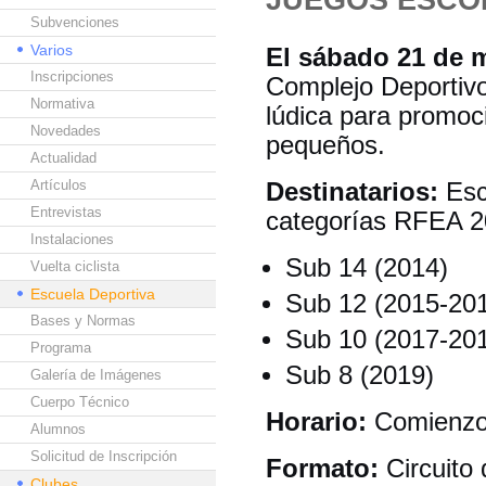
Subvenciones
Varios
El sábado 21 de 
Inscripciones
Complejo Deportivo
Normativa
lúdica para promoci
Novedades
pequeños.
Actualidad
Artículos
Destinatarios:
Esco
Entrevistas
categorías RFEA 2
Instalaciones
Sub 14 (2014)
Vuelta ciclista
Escuela Deportiva
Sub 12 (2015-20
Bases y Normas
Sub 10 (2017-20
Programa
Sub 8 (2019)
Galería de Imágenes
Cuerpo Técnico
Horario:
Comienzo 
Alumnos
Solicitud de Inscripción
Formato:
Circuito 
Clubes