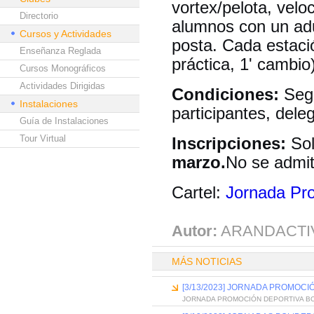
vortex/pelota, velo
Directorio
alumnos con un adu
Cursos y Actividades
posta. Cada estació
Enseñanza Reglada
práctica, 1' cambio)
Cursos Monográficos
Actividades Dirigidas
Condiciones:
Segu
Instalaciones
participantes, del
Guía de Instalaciones
Tour Virtual
Inscripciones:
Sol
marzo.
No se admit
Cartel:
Jornada Pro
Autor:
ARANDACTI
MÁS NOTICIAS
[3/13/2023] JORNADA PROMOCI
JORNADA PROMOCIÓN DEPORTIVA B