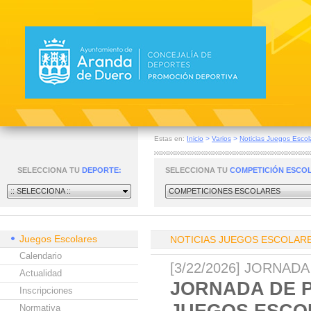
Estas en:
Inicio
>
Varios
>
Noticias Juegos Escol
SELECCIONA TU
DEPORTE:
SELECCIONA TU
COMPETICIÓN ESCO
:: SELECCIONA ::
COMPETICIONES ESCOLARES
Juegos Escolares
NOTICIAS JUEGOS ESCOLAR
Calendario
[3/22/2026] JORNA
Actualidad
JORNADA DE P
Inscripciones
JUEGOS ESCO
Normativa