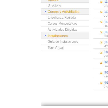
[1
Directorio
CIT
Cursos y Actividades
[11
GO
Enseñanza Reglada
[11
Cursos Monográficos
FRE
Actividades Dirigidas
[11
Instalaciones
PR
Guía de Instalaciones
[11
«E
Tour Virtual
[10
XX
[9/
¡SU
[9/
¡DI
[9/
GR