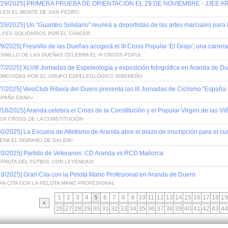
1/29/2025] PRIMERA PRUEBA DE ORIENTACIÓN EL 29 DE NOVIEMBRE - JJEE
A EN EL MONTE DE SAN PEDRO
/29/2025] Un "Guanteo Solidario" reunirá a deportistas de las artes marciales para 
LPES SOLIDARIOS POR EL CÁNCER
/9/2025] Fresnillo de las Dueñas acogerá el III Cross Popular 'El Grajo', una carrer
SNILLO DE LAS DUEÑAS CELEBRA EL III CROSS POPUL
/7/2025] XLVIII Jornadas de Espeleología y exposición fotográfica en Aranda de D
OMOVIDAS POR EL GRUPO ESPELEOLÓGICO RIBEREÑO
/7/2025] VeloClub Ribera del Duero presenta las III Jornadas de Ciclismo "España
SPAÑA GANA»
/18/2025] Aranda celebra el Cross de la Constitución y el Popular Virgen de las Vi
XIX CROSS DE LA CONSTITUCIÓN
30/2025] La Escuela de Atletismo de Aranda abre el plazo de inscripción para el cu
ENA EL DISPARO DE SALIDA!
20/2025] Partido de Veteranos: CD Aranda vs RCD Mallorca
SFRUTA DEL FÚTBOL CON LEYENDAS!
18/2025] Gran Cita con la Pelota Mano Profesional en Aranda de Duero
AN CITA CON LA PELOTA MANO PROFESIONAL
1
2
3
4
5
6
7
8
9
10
11
12
13
14
15
16
17
18
19
26
27
28
29
30
31
32
33
34
35
36
37
38
39
40
41
42
43
44