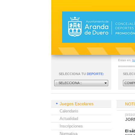
Estas en:
In
SELECCIONA TU
DEPORTE:
SELEC
:: SELECCIONA ::
COMPE
Juegos Escolares
NOT
Calendario
[3/22
Actualidad
JOR
Inscripciones
El sá
Normativa