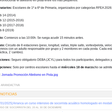
promocionar el atletismo en pista entre los más pequeños.
natarios:
Escolares de 1º a 6º de Primaria, organizados por categorías RFEA 2026
b 14 (2014)
b 12 (2015-2016)
b 10 (2017-2018)
b 8 (2019)
io:
Comienzo a las 10:00h. Se ruega acudir 15 minutos antes.
to:
Circuito de 8 estaciones (peso, longitud, vallas, triple salto, vortex/pelota, vel
umnos con un adulto responsable por grupo y 2 monitores en cada posta. Cada esta
áctica, 1' cambio).
ciones:
Seguro obligatorio DEBA (JCYL) para todos los participantes, delegados 
ipciones:
Solo por centros escolares hasta el
miércoles 18 de marzo.
No se admite
l:
Jornada Promoción Atletismo en Pista.jpg
:
ARANDACTIVA
 NOTICIAS
/31/2025] Arranca un curso intensivo de socorrista acuático homologado en modal
SO DE SOCORRISTA DEL 20 AL 30 DE DICIEMBRE