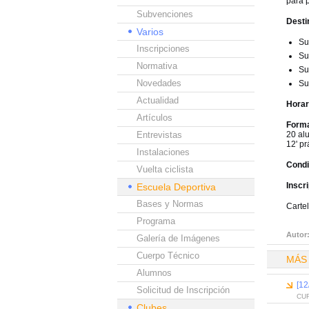
para 
Subvenciones
Desti
Varios
Su
Inscripciones
Su
Normativa
Su
Novedades
Su
Actualidad
Horar
Artículos
Forma
Entrevistas
20 al
12' pr
Instalaciones
Condi
Vuelta ciclista
Inscr
Escuela Deportiva
Bases y Normas
Carte
Programa
Autor
Galería de Imágenes
Cuerpo Técnico
MÁS
Alumnos
[12
Solicitud de Inscripción
CUR
Clubes