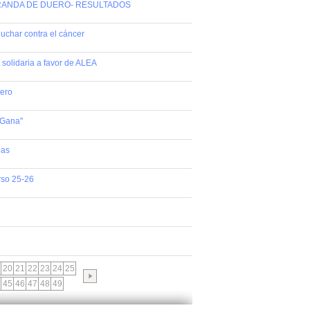
 ARANDA DE DUERO- RESULTADOS
luchar contra el cáncer
a solidaria a favor de ALEA
uero
 Gana"
ñas
rso 25-26
20
21
22
23
24
25
45
46
47
48
49