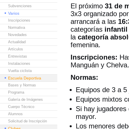
El próximo
31 de 
Subvenciones
3x3 organizado por
Varios
arrancará a las
16:
Inscripciones
Normativa
categorías
infanti
Novedades
la
categoría absol
Actualidad
femenina.
Artículos
Inscripciones:
Has
Entrevistas
Instalaciones
Manguán y Chelva
Vuelta ciclista
Normas:
Escuela Deportiva
Bases y Normas
Equipos de 3 a 5
Programa
Equipos mixtos c
Galería de Imágenes
Cuerpo Técnico
Si hay jugadores 
Alumnos
mayor.
Solicitud de Inscripción
Los menores debe
Clubes