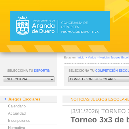
Estas en:
Inicio
>
Varios
>
Noticias Juegos Escol
SELECCIONA TU
DEPORTE:
SELECCIONA TU
COMPETICIÓN ESCO
:: SELECCIONA ::
COMPETICIONES ESCOLARES
Juegos Escolares
NOTICIAS JUEGOS ESCOLAR
Calendario
[3/31/2026] TORNE
Actualidad
Torneo 3x3 de 
Inscripciones
Normativa