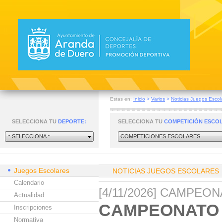
Estas en:
Inicio
>
Varios
>
Noticias Juegos Escol
SELECCIONA TU
DEPORTE:
SELECCIONA TU
COMPETICIÓN ESCO
:: SELECCIONA ::
COMPETICIONES ESCOLARES
Juegos Escolares
NOTICIAS JUEGOS ESCOLARES
Calendario
[4/11/2026] CAMPEO
Actualidad
CAMPEONATO 
Inscripciones
Normativa