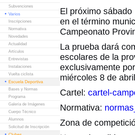
Subvenciones
El próximo sábado 
Varios
en el término munic
Inscripciones
Normativa
Campeonato Provinc
Novedades
Actualidad
La prueba dará comi
Artículos
escolares de la pro
Entrevistas
exclusivamente por
Instalaciones
Vuelta ciclista
miércoles 8 de abri
Escuela Deportiva
Bases y Normas
Cartel:
cartel-camp
Programa
Galería de Imágenes
Normativa:
normas_
Cuerpo Técnico
Alumnos
Zona de competici
Solicitud de Inscripción
Clubes