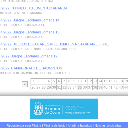
ORNEO DE AJEDREZ SANTA CATALINA
/4/2022] TORNEO 3X3 JUVENTUD ARANDA
RNEO 3X3 JUVENTUD ARANDA
24/2022] Juegos Escolares Jornada 14
EGOS ESCOLARES JORNADA 14
14/2022] Juegos Escolares Jornada 13
EGOS ESCOLARES JORNADA 13
/14/2022] JUEGOS ESCOLARES ATLETISMO EN PISTA AL AIRE LIBRE
GOS ESCOLARES ATLETISMO EN PISTA AL AIRE LIBRE
9/2022] Juegos Escolares Jornada 12
EGOS ESCOLARES JORNADA 12
/9/2022] CAMPEONATO DE BÁDMINTON
MPEONATO DE BÁDMINTON JUEGOS ESCOLARES
1
2
3
4
5
6
7
8
9
10
11
12
13
14
15
16
17
18
19
26
27
28
29
30
31
32
33
34
35
36
37
38
39
40
41
42
43
44
Recomienda esta Página
|
Página de Inicio
|
Añadir a favoritos
|
Noticias sindicadas