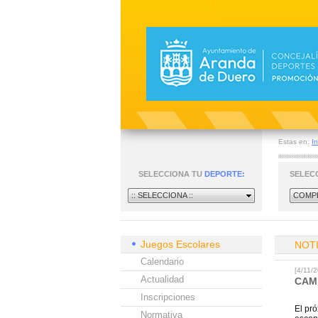
Estas en:
In
SELECCIONA TU
DEPORTE:
SELEC
:: SELECCIONA ::
COMPE
Juegos Escolares
NOT
Calendario
[4/11
Actualidad
CAM
Inscripciones
El pr
Normativa