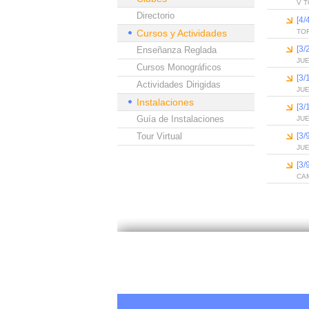
V T
Directorio
[4
Cursos y Actividades
TO
[3/
Enseñanza Reglada
JU
Cursos Monográficos
[3/
Actividades Dirigidas
JU
Instalaciones
[3
Guía de Instalaciones
JUE
Tour Virtual
[3/
JU
[3
CA