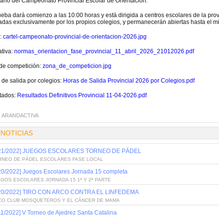
ario del Campeonato Provincial Escolar de Orientación.
eba dará comienzo a las 10:00 horas y está dirigida a centros escolares de la prov
adas exclusivamente por los propios colegios, y permanecerán abiertas hasta el mié
l:
cartel-campeonato-provincial-de-orientacion-2026.jpg
tiva:
normas_orientacion_fase_provincial_11_abril_2026_21012026.pdf
de competición:
zona_de_competicion.jpg
 de salida por colegios:
Horas de Salida Provincial 2026 por Colegios.pdf
tados:
Resultados Definitivos Provincial 11-04-2026.pdf
:
ARANDACTIVA
 NOTICIAS
/21/2022] JUEGOS ESCOLARES TORNEO DE PÁDEL
RNEO DE PÁDEL ESCOLARES FASE LOCAL
20/2022] Juegos Escolares Jornada 15 completa
GOS ESCOLARES JORNADA 15 1ª Y 2ª PARTE
/20/2022] TIRO CON ARCO CONTRA EL LINFEDEMA
CO CLUB MOSQUETEROS Y EL CÁNCER DE MAMA
11/2022] V Torneo de Ajedrez Santa Catalina