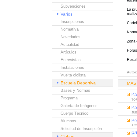
escen
Subvenciones
La pru
Varios
realiz
Inscripciones
Carte
Normativa
Norma
Novedades
Zona 
Actualidad
Horas
Artículos
Entrevistas
Resul
Instalaciones
Autor
Vuelta ciclista
Escuela Deportiva
MÁS
Bases y Normas
[4
Programa
TO
Galería de Imágenes
[4/
JUE
Cuerpo Técnico
[4
Alumnos
AR
Solicitud de Inscripción
[4/
Clubes