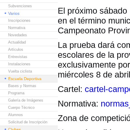
Subvenciones
El próximo sábado 
Varios
en el término munic
Inscripciones
Normativa
Campeonato Provinc
Novedades
Actualidad
La prueba dará comi
Artículos
escolares de la pro
Entrevistas
exclusivamente por
Instalaciones
Vuelta ciclista
miércoles 8 de abri
Escuela Deportiva
Bases y Normas
Cartel:
cartel-camp
Programa
Galería de Imágenes
Normativa:
normas_
Cuerpo Técnico
Alumnos
Zona de competici
Solicitud de Inscripción
Clubes