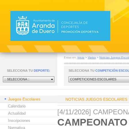
Estas en:
Inicio
>
Varios
>
Noticias Juegos Escol
SELECCIONA TU
DEPORTE:
SELECCIONA TU
COMPETICIÓN ESCO
:: SELECCIONA ::
COMPETICIONES ESCOLARES
Juegos Escolares
NOTICIAS JUEGOS ESCOLARES
Calendario
[4/11/2026] CAMPEO
Actualidad
CAMPEONATO 
Inscripciones
Normativa