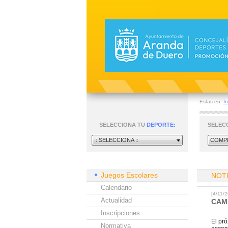
Estas en:
In
SELECCIONA TU
DEPORTE:
SELEC
:: SELECCIONA ::
COMPE
Juegos Escolares
NOT
Calendario
[4/11
Actualidad
CAM
Inscripciones
El pr
Normativa