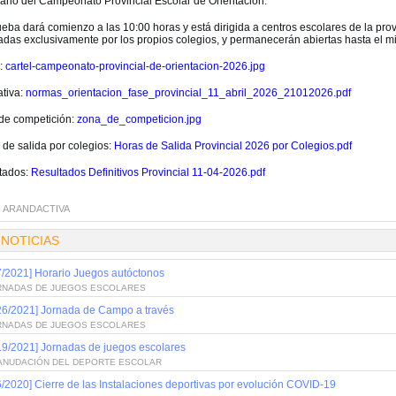
ario del Campeonato Provincial Escolar de Orientación.
eba dará comienzo a las 10:00 horas y está dirigida a centros escolares de la prov
adas exclusivamente por los propios colegios, y permanecerán abiertas hasta el mié
l:
cartel-campeonato-provincial-de-orientacion-2026.jpg
tiva:
normas_orientacion_fase_provincial_11_abril_2026_21012026.pdf
de competición:
zona_de_competicion.jpg
 de salida por colegios:
Horas de Salida Provincial 2026 por Colegios.pdf
tados:
Resultados Definitivos Provincial 11-04-2026.pdf
:
ARANDACTIVA
 NOTICIAS
7/2021] Horario Juegos autóctonos
RNADAS DE JUEGOS ESCOLARES
26/2021] Jornada de Campo a través
RNADAS DE JUEGOS ESCOLARES
19/2021] Jornadas de juegos escolares
ANUDACIÓN DEL DEPORTE ESCOLAR
6/2020] Cierre de las Instalaciones deportivas por evolución COVID-19