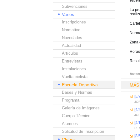
escen
Subvenciones
La pru
Varios
realiz
Inscripciones
Carte
Normativa
Norma
Novedades
Zona 
Actualidad
Horas
Artículos
Entrevistas
Resul
Instalaciones
Autor
Vuelta ciclista
Escuela Deportiva
MÁS
Bases y Normas
[5/
Programa
JO
Galería de Imágenes
[4/
JO
Cuerpo Técnico
[4/
Alumnos
RE
Solicitud de Inscripción
[8/
Clubes